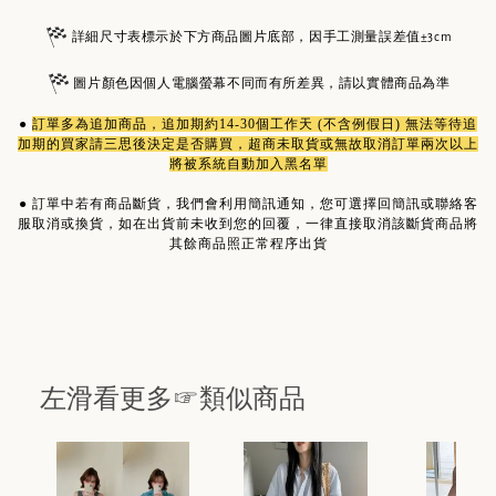
詳細尺寸表標示於下方商品圖片底部，因手工測量誤差值±3cm
圖片顏色因個人電腦螢幕不同而有所差異，請以實體商品為準
●
訂單多為
追加商品
，追加期約14-30個工作天 (不含例假日) 無法等待追
加期的買家請三思後決定是否購買，超商未取貨或無故取消訂單兩次以上
將被系統自動加入黑名單
●
訂單中若有商品斷貨，我們會利用簡訊通知，您可選擇回簡訊或聯絡客
服取消或換貨，如在出貨前未收到您的回覆，一律直接取消該斷貨商品將
其餘商品照正常程序出貨
左滑看更多☞類似商品