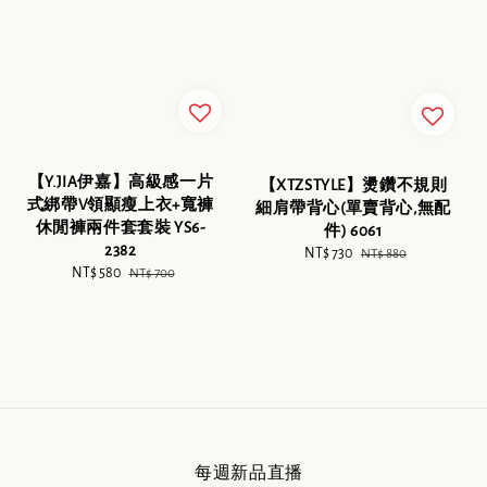
【Y.JIA伊嘉】高級感一片
【XTZSTYLE】燙鑽不規則
式綁帶V領顯瘦上衣+寬褲
細肩帶背心(單賣背心,無配
休閒褲兩件套套裝 YS6-
件) 6061
2382
Sale
NT$ 730
Regular
NT$ 880
Sale
NT$ 580
Regular
NT$ 700
price
price
price
price
每週新品直播