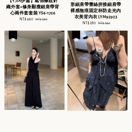
【Y.JIA伊嘉】鬆弛條紋針
形細肩帶蕾絲拼接細肩帶
織外套+修身顯瘦細肩帶背
裸感無痕固定杯防走光內
心兩件套套裝 YS6-1726
衣美背內衣 LYM92923
Sale
NT$ 460
Regular
NT$ 560
Sale
NT$ 280
Regular
NT$ 340
price
price
price
price
優惠
優惠