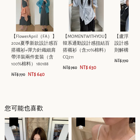
【FlowerApril（FA）】
【MOMENTWITHYOU】
【盧浮Sei
2026夏季新款設計感百
韓系通勤設計感扭結百
設計感假兩
搭襯衫+彈力針織細肩
搭襯衫（含70%棉料）
則解構背心 Z4
帶洋裝兩件套裝（含
CQ211
NT$
NT$ 770
100%棉料） 180188
NT$ 630
NT$ 760
NT$ 640
NT$ 770
您可能也喜歡
優惠
優惠