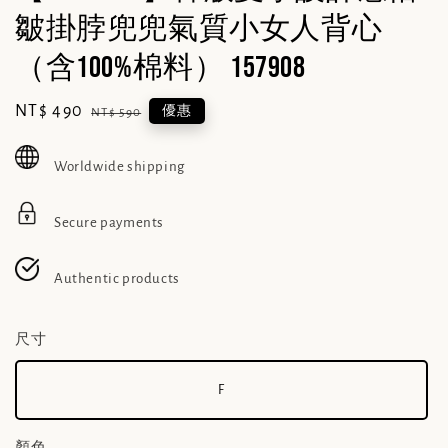
皺掛脖兜兜氣質小女人背心
（含100%棉料） 157908
Sale
NT$ 490
Regular
優惠
NT$ 590
price
price
Worldwide shipping
Secure payments
Authentic products
尺寸
F
顏色