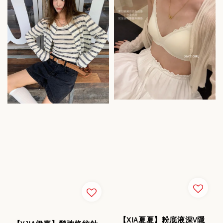
【XIA夏夏】粉底液深V隱