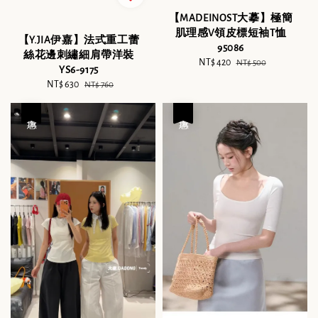
【MADEINOST大摹】極簡
肌理感V領皮標短袖T恤
【Y.JIA伊嘉】法式重工蕾
95086
絲花邊刺繡細肩帶洋裝
Sale
NT$ 420
Regular
NT$ 500
YS6-9175
price
price
Sale
NT$ 630
Regular
NT$ 760
price
price
優惠
優惠