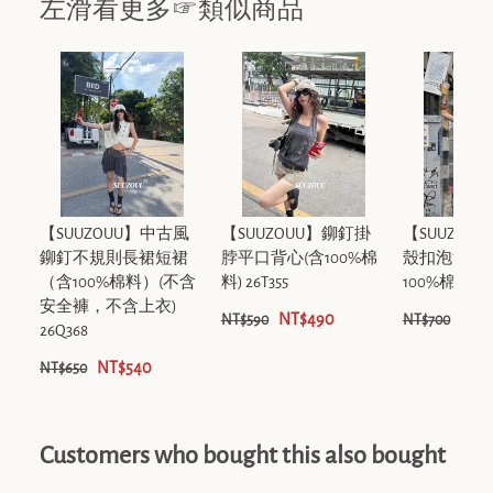
左滑看更多☞類似商品
【SUUZOUU】中古風
【SUUZOUU】鉚釘掛
【SUUZOU
鉚釘不規則長裙短裙
脖平口背心(含100%棉
殼扣泡泡袖
（含100%棉料）(不含
料) 26T355
100%棉料) 26
安全褲，不含上衣)
NT$490
NT$
NT$590
NT$700
26Q368
NT$540
NT$650
Customers who bought this also bought