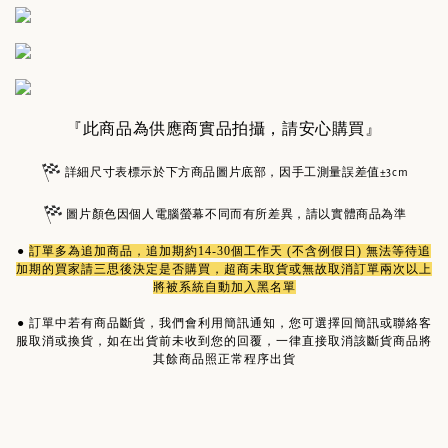
『此商品為供應商實品拍攝，請安心購買』
詳細尺寸表標示於下方商品圖片底部，因手工測量誤差值±3cm
圖片顏色因個人電腦螢幕不同而有所差異，請以實體商品為準
●
訂單多為
追加商品
，追加期約14-30個工作天 (不含例假日) 無法等待追
加期的買家請三思後決定是否購買，超商未取貨或無故取消訂單兩次以上
將被系統自動加入黑名單
●
訂單中若有商品斷貨，我們會利用簡訊通知，您可選擇回簡訊或聯絡客
服取消或換貨，如在出貨前未收到您的回覆，一律直接取消該斷貨商品將
其餘商品照正常程序出貨