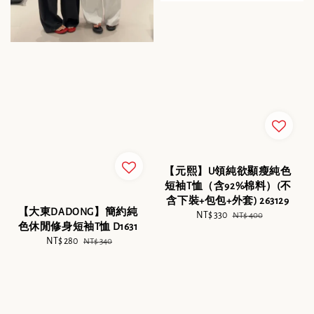
【元熙】U領純欲顯瘦純色
短袖T恤（含92%棉料）(不
含下裝+包包+外套) 263129
【大東DADONG】簡約純
Sale
NT$ 330
Regular
NT$ 400
色休閒修身短袖T恤 D1631
price
price
Sale
NT$ 280
Regular
NT$ 340
price
price