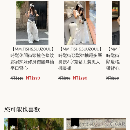
【MM.FISH&SUUZOUU】
【MM.FISH&SUUZOUU】
【MM.FISH
時髦休閒街頭撞色條紋
時髦街頭鬆弛抽繩多層
時髦街頭V
露肩辣妹修身褶皺無袖
拼接A字寬鬆工裝風大
顯瘦格紋綁
平口背心
擺長裙
帶背心上衣
NT$370
NT$590
NT$
NT$440
NT$710
NT$580
您可能也喜歡
優惠
優惠