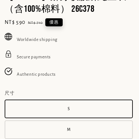
（含100%棉料） 26C378
Sale
NT$ 590
Regular
優惠
NT$ 710
price
price
Worldwide shipping
Secure payments
Authentic products
尺寸
S
M