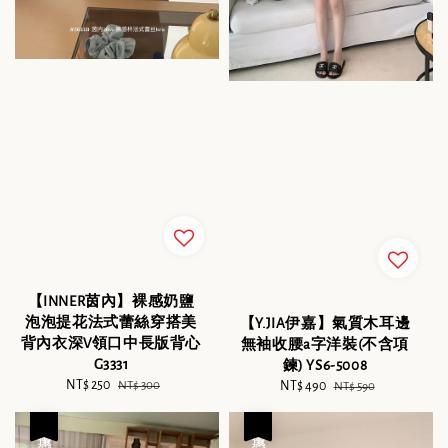
【INNER茵內】裸感奶鹽
泡泡提花法式蕾絲穿搭美
【Y.JIA伊嘉】氣質木耳邊
背內衣深V領口中長版背心
無袖收腰a字洋裝(不含項
G3331
鍊) YS6-5008
Sale
NT$ 250
Regular
Sale
NT$ 490
Regular
NT$ 300
NT$ 590
price
price
price
price
優惠
優惠