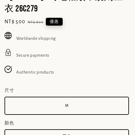
衣 26C279
Sale
NT$ 500
Regular
優惠
NT$ 600
price
price
Worldwide shipping
Secure payments
Authentic products
尺寸
M
顏色