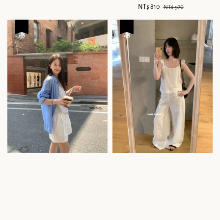
price
price
Sale
NT$ 810
Regular
NT$ 970
price
price
優惠
優惠