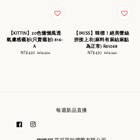
【KITTIN】20色慵懶風透
【IMISS】韓標！絕美蕾絲
氣膚感襯衫(只賣襯衫) 816-
拼接上衣(麻料有麻結麻點
A
為正常) R61068
Sale
NT$ 420
Regular
Sale
NT$ 450
Regular
NT$ 500
NT$ 540
price
price
price
price
每週新品直播