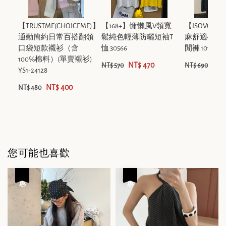
【TRUSTME(CHOICEME)】
【168+】慵懶風V領寬
【ISOVOG
通勤簡約日常百搭翻領
鬆純色輕薄防曬短袖T
麻舒適碎花
口袋短款襯衫（含
恤 30566
閒褲 10198
100%棉料）(單賣襯衫)
NT$ 470
NT$
NT$ 570
NT$ 690
YS1-24128
NT$ 400
NT$ 480
您可能也喜歡
優惠
優惠