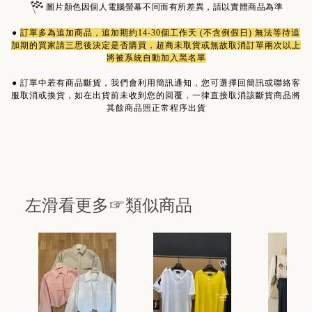
圖片顏色因個人電腦螢幕不同而有所差異，請以實體商品為準
●
訂單多為
追加商品
，追加期約14-30個工作天 (不含例假日) 無法等待追
加期的買家請三思後決定是否購買，超商未取貨或無故取消訂單兩次以上
將被系統自動加入黑名單
●
訂單中若有商品斷貨，我們會利用簡訊通知，您可選擇回簡訊或聯絡客
服取消或換貨，如在出貨前未收到您的回覆，一律直接取消該斷貨商品將
其餘商品照正常程序出貨
左滑看更多☞類似商品