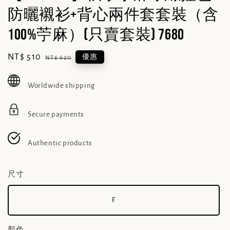
防曬襯衫+背心兩件套套裝（含
100%苧麻）(只賣套裝) 7680
Sale
NT$ 510
Regular
優惠
NT$ 620
price
price
Worldwide shipping
Secure payments
Authentic products
尺寸
F
顏色