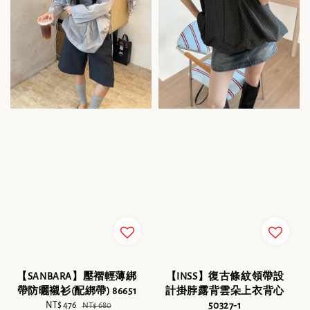
【SANBARA】壓褶輕薄綁
【INSS】復古條紋領帶設
帶防曬襯衫(配綁帶) 86651
計掛脖露背雲朵上衣背心
Sale
NT$ 476
Regular
50327-1
NT$ 680