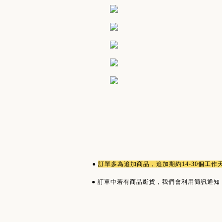
●
訂單多為
追加商品
，追加期約14-30個工
●
訂單中若有商品斷貨，我們會利用簡訊通知