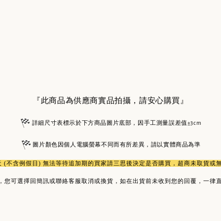
『此商品為供應商實品拍攝，請安心購買』
詳細尺寸表標示於下方商品圖片底部，因手工測量誤差值±3cm
圖片顏色因個人電腦螢幕不同而有所差異，請以實體商品為準
作天 (不含例假日) 無法等待追加期的買家請三思後決定是否購買，超商未取貨
，您可選擇回簡訊或聯絡客服取消或換貨，如在出貨前未收到您的回覆，一律