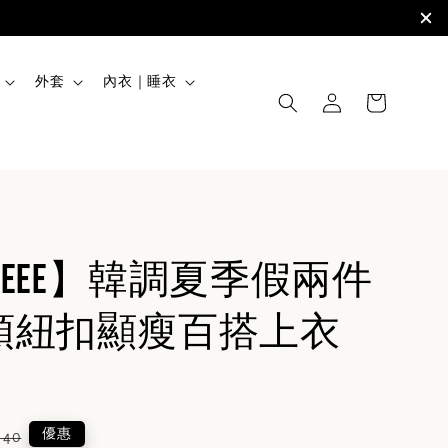
外套
內衣｜睡衣
uteee】韓調夏季假兩件
領紐扣顯瘦百搭上衣
lar
優惠
540