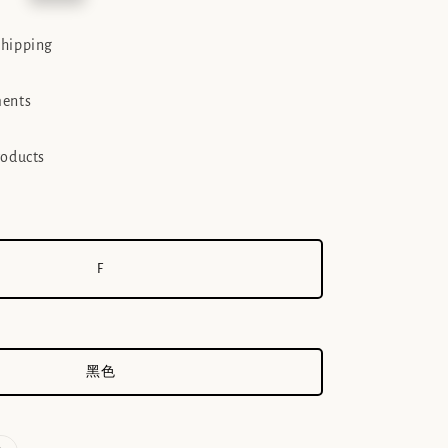
e
shipping
ments
roducts
F
黑色