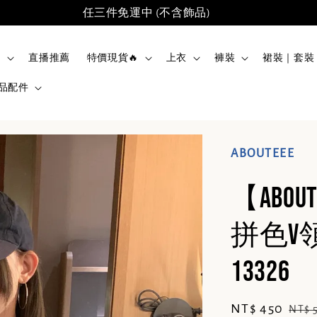
任三件免運中 (不含飾品)
品
直播推薦
特價現貨🔥
上衣
褲裝
裙裝｜套裝
品配件
ABOUTEEE
【abo
拼色v
13326
Sale
NT$ 450
Regu
NT$ 