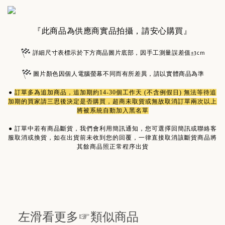
『此商品為供應商實品拍攝，請安心購買』
詳細尺寸表標示於下方商品圖片底部，因手工測量誤差值±3cm
圖片顏色因個人電腦螢幕不同而有所差異，請以實體商品為準
●
訂單多為
追加商品
，追加期約14-30個工作天 (不含例假日) 無法等待追
加期的買家請三思後決定是否購買，超商未取貨或無故取消訂單兩次以上
將被系統自動加入黑名單
●
訂單中若有商品斷貨，我們會利用簡訊通知，您可選擇回簡訊或聯絡客
服取消或換貨，如在出貨前未收到您的回覆，一律直接取消該斷貨商品將
其餘商品照正常程序出貨
左滑看更多☞類似商品