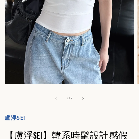
1
/
7
盧浮SEI
【盧浮Sei】韓系時髦設計感假