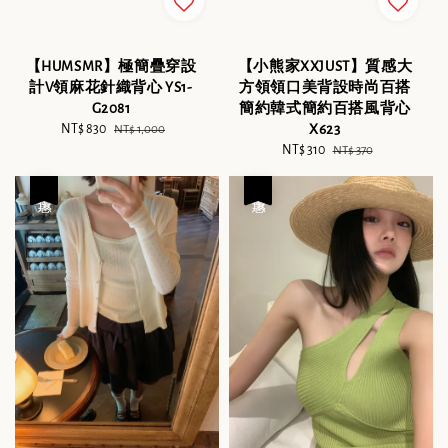
【HUMSMR】極簡疊穿設
【小熊家XXJUST】質感大
計V領麻花針織背心 YS1-
方領領口美背設時尚百搭
G2081
簡約韓式簡約百搭風背心
Sale
NT$ 830
Regular
X623
NT$ 1,000
price
price
Sale
NT$ 310
Regular
NT$ 370
price
price
優惠
優惠