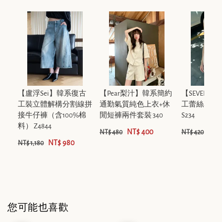
【盧浮Sei】韓系復古
【Pear梨汁】韓系簡約
【SEVEN7
工裝立體解構分割線拼
通勤氣質純色上衣+休
工蕾絲花邊
接牛仔褲（含100%棉
閒短褲兩件套裝 340
S234
料） Z4844
NT$ 400
NT$
NT$ 480
NT$ 420
NT$ 980
NT$ 1,180
您可能也喜歡