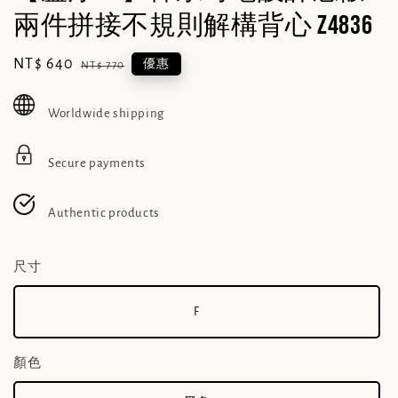
兩件拼接不規則解構背心 Z4836
Sale
NT$ 640
Regular
優惠
NT$ 770
price
price
Worldwide shipping
Secure payments
Authentic products
尺寸
F
顏色