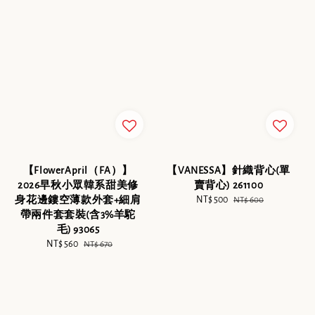
【FlowerApril（FA）】
【VANESSA】針織背心(單
2026早秋小眾韓系甜美修
賣背心) 261100
身花邊鏤空薄款外套+細肩
Sale
NT$ 500
Regular
NT$ 600
帶兩件套套裝(含3%羊駝
price
price
毛) 93065
Sale
NT$ 560
Regular
NT$ 670
price
price