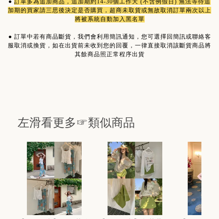
●
訂單多為
追加商品
，追加期約14-30個工作天 (不含例假日) 無法等待追
加期的買家請三思後決定是否購買，超商未取貨或無故取消訂單兩次以上
將被系統自動加入黑名單
●
訂單中若有商品斷貨，我們會利用簡訊通知，您可選擇回簡訊或聯絡客
服取消或換貨，如在出貨前未收到您的回覆，一律直接取消該斷貨商品將
其餘商品照正常程序出貨
左滑看更多☞類似商品