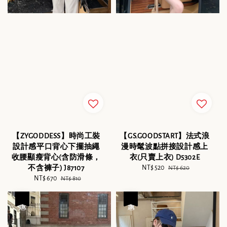
【ZYGODDESS】時尚工裝
【GS.GOODSTART】法式浪
設計感平口背心下擺抽繩
漫時髦波點拼接設計感上
收腰顯瘦背心(含防滑條，
衣(只賣上衣) D5302E
不含褲子) J87107
Sale
NT$ 520
Regular
NT$ 620
Sale
NT$ 670
Regular
price
price
NT$ 810
price
price
優惠
優惠