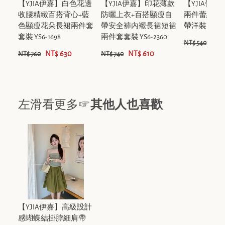
【Y.JIA伊嘉】白色花邊
【Y.JIA伊嘉】印花薄款
【Y.JIA伊
收腰精緻百搭背心+藍
防曬上衣+百搭顯瘦自
兩件蕾絲花
色顯瘦花朵長裙兩件套
帶安全褲內襯長裙短裙
帶洋裝 YS6-2
套裝 YS6-1698
兩件套套裝 YS6-2360
NT$
NT$ 540
NT$ 630
NT$ 610
NT$ 760
NT$ 740
左滑看更多☞
其他人也喜歡
【Y.JIA伊嘉】高級設計
感蝴蝶結掛脖細肩帶