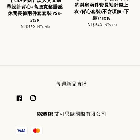
【Y.JIA伊嘉】淡人交叉飄
約斜肩兩件套長袖針織上
帶設計背心+高腰寬鬆垂感
衣+背心套裝(不含項鍊+下
休閒長褲兩件套套裝 YS6-
裝) 15018
5759
Sale
NT$ 640
Regular
NT$ 770
Sale
NT$ 630
Regular
NT$ 760
price
price
price
price
每週新品直播
60285135 艾可思歐國際有限公司