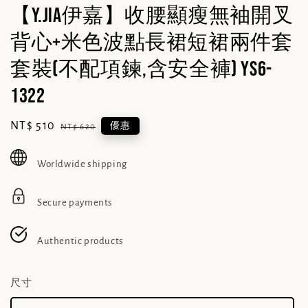
【Y.JIA伊嘉】收腰顯瘦無袖開叉
背心+米色波點長裙短裙兩件套
套裝(不配項鍊,含安全褲) YS6-
1322
Sale
NT$ 510
Regular
優惠
NT$ 620
price
price
Worldwide shipping
Secure payments
Authentic products
尺寸