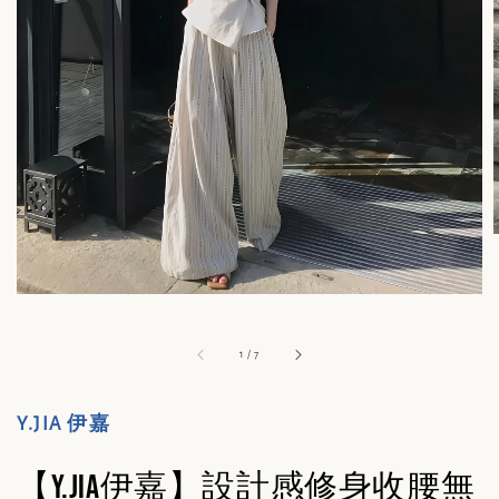
1
/
7
Y.JIA 伊嘉
【Y.JIA伊嘉】設計感修身收腰無