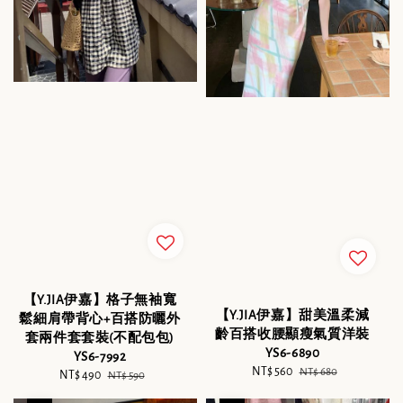
【Y.JIA伊嘉】格子無袖寬
【Y.JIA伊嘉】甜美溫柔減
鬆細肩帶背心+百搭防曬外
齡百搭收腰顯瘦氣質洋裝
套兩件套套裝(不配包包)
YS6-6890
YS6-7992
Sale
NT$ 560
Regular
NT$ 680
Sale
NT$ 490
Regular
NT$ 590
price
price
price
price