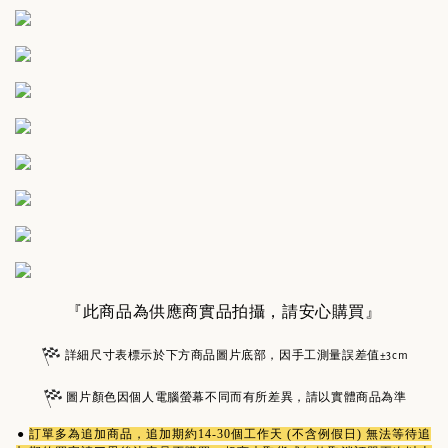
『此商品為供應商實品拍攝，請安心購買』
詳細尺寸表標示於下方商品圖片底部，因手工測量誤差值±3cm
圖片顏色因個人電腦螢幕不同而有所差異，請以實體商品為準
●
訂單多為
追加商品
，追加期約14-30個工作天 (不含例假日) 無法等待追