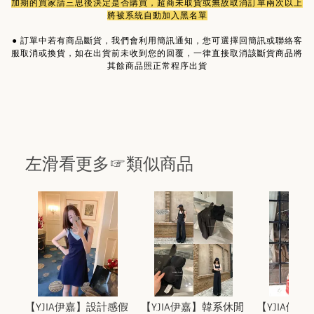
加期的買家請三思後決定是否購買，超商未取貨或無故取消訂單兩次以上
將被系統自動加入黑名單
●
訂單中若有商品斷貨，我們會利用簡訊通知，您可選擇回簡訊或聯絡客
服取消或換貨，如在出貨前未收到您的回覆，一律直接取消該斷貨商品將
其餘商品照正常程序出貨
左滑看更多☞類似商品
【Y.JIA伊嘉】設計感假
【Y.JIA伊嘉】韓系休閒
【Y.JIA伊