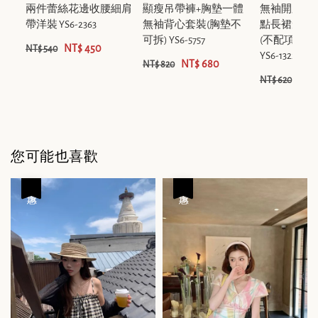
兩件蕾絲花邊收腰細肩
顯瘦吊帶褲+胸墊一體
無袖開叉背
帶洋裝 YS6-2363
無袖背心套裝(胸墊不
點長裙短裙
可拆) YS6-5757
(不配項鍊,
NT$ 450
NT$ 540
YS6-1322
NT$ 680
NT$ 820
NT$
NT$ 620
您可能也喜歡
優惠
優惠