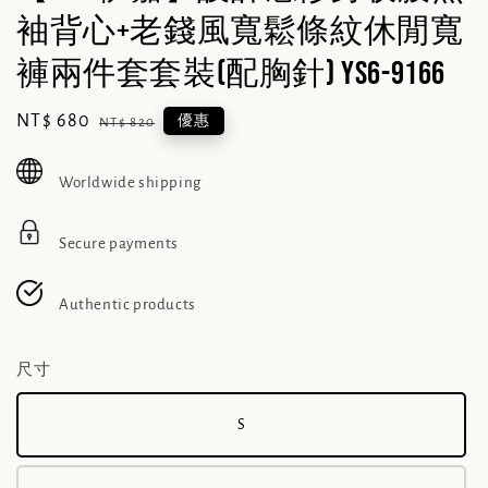
袖背心+老錢風寬鬆條紋休閒寬
褲兩件套套裝(配胸針) YS6-9166
Sale
NT$ 680
Regular
優惠
NT$ 820
price
price
Worldwide shipping
Secure payments
Authentic products
尺寸
S