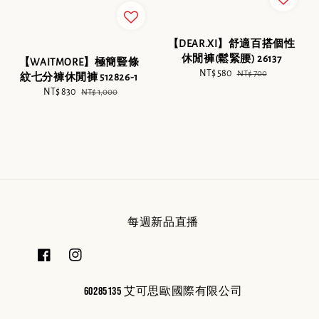
【DEAR.XI】舒適百搭個性
休閒褲(鬆緊腰) 26137
【WAITMORE】極簡豎條
Sale
NT$ 580
Regular
NT$ 700
紋七分褲休閒褲 512826-1
price
price
Sale
NT$ 830
Regular
NT$ 1,000
price
price
每週新品直播
60285135 艾可思歐國際有限公司