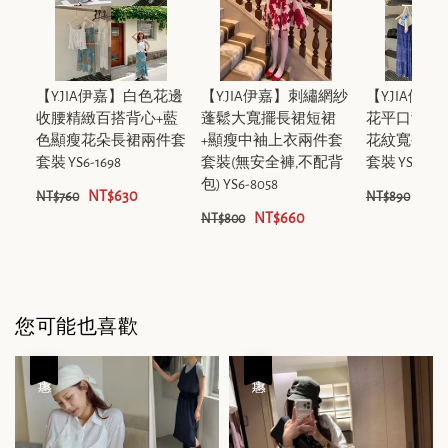
【Y.JIA伊嘉】白色花邊
【Y.JIA伊嘉】刺繡網紗
【Y.JIA伊
收腰精緻百搭背心+藍
蓬鬆大寬擺長裙短裙
花平口背心
色顯瘦花朵長裙兩件套
+顯瘦中袖上衣兩件套
花紋寬褲休
套裝 YS6-1698
套裝(無安全褲,不配背
套裝 YS6-132
包) YS6-8058
NT$630
NT$
NT$760
NT$890
NT$660
NT$800
您可能也喜歡
優惠
優惠