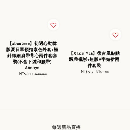
【abouteee】初遇心動韓
版夏日單顆扣素色外套+極
【XTZ STYLE】復古風點點
針織細肩帶背心兩件套套
飄帶襯衫+短版A字短裙兩
裝(不含下裝和腰帶)
件套裝
A80070
Sale
NT$ 917
Regular
NT$ 1,310
Sale
NT$ 600
Regular
NT$ 720
price
price
price
price
每週新品直播