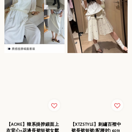
【ACME】韓系掛脖緞面上
【XTZSTYLE】刺繡百褶中
衣背心+花邊長裙短裙女鬆
裙長裙短裙(配腰封) 6031