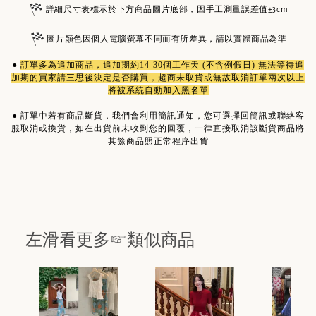
詳細尺寸表標示於下方商品圖片底部，因手工測量誤差值±3cm
圖片顏色因個人電腦螢幕不同而有所差異，請以實體商品為準
●
訂單多為
追加商品
，追加期約14-30個工作天 (不含例假日) 無法等待追
加期的買家請三思後決定是否購買，超商未取貨或無故取消訂單兩次以上
將被系統自動加入黑名單
●
訂單中若有商品斷貨，我們會利用簡訊通知，您可選擇回簡訊或聯絡客
服取消或換貨，如在出貨前未收到您的回覆，一律直接取消該斷貨商品將
其餘商品照正常程序出貨
左滑看更多☞類似商品