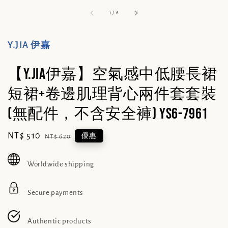
1
/
6
Y.JIA 伊嘉
【Y.JIA伊嘉】空氣感中低腰長裙
短裙+卷邊肌理背心兩件套套裝
(無配件，不含安全褲) YS6-7961
Sale
NT$ 510
Regular
優惠
NT$ 620
price
price
Worldwide shipping
Secure payments
Authentic products