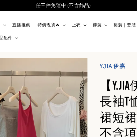
任三件免運中 (不含飾品)
品
直播推薦
特價現貨🔥
上衣
褲裝
裙裝｜套裝
品配件
Y.JIA 伊嘉
【Y.
長袖T
裙短裙
不含項鍊)