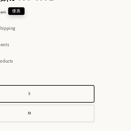
lar
優惠
690
e
shipping
ments
roducts
S
M