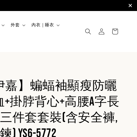
外套
內衣｜睡衣
JIA伊嘉】蝙蝠袖顯瘦防曬
恤+掛脖背心+高腰A字長
三件套套裝(含安全褲,
 YS6-5772