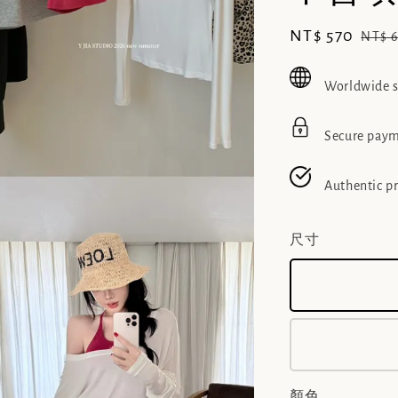
Sale
NT$ 570
Regu
NT$ 
price
pric
Worldwide 
Secure pay
Authentic p
尺寸
顏色