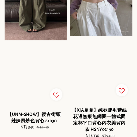
【XIA夏夏】純欲睫毛蕾絲
【UNM-SHOW】復古街頭
花邊無痕無鋼圈一體式固
辣妹風炒色背心 61030
定杯平口背心內衣美背內
Sale
NT$ 340
Regular
NT$ 410
衣 HSNY02190
price
price
Sale
NT$ 330
Regular
NT$ 400