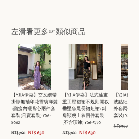
左滑看更多☞類似商品
【Y.JIA伊嘉】交叉綁帶
【Y.JIA伊嘉】法式油畫
【Y.JIA伊
掛脖無袖印花雪紡洋裝
重工壓褶裙不規則開衩
波點細肩帶
+顯瘦內襯背心兩件套
垂墜魚尾長裙短裙+斜
外套兩件套
套裝(只賣套裝) YS6-
肩顯瘦上衣兩件套裝
套裝) YS6-79
8062
(不含項鍊) YS6-5770
NT$
NT$ 760
NT$ 630
NT$ 630
NT$ 760
NT$ 760