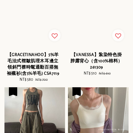
【GRACETINAHOO】5%羊
【VANESSA】紮染特色掛
毛法式褶皺肌理木耳邊立
脖露背心（含100%棉料）
領斜門襟時髦通勤百搭無
261309
袖襯衫(含5%羊毛) CSA7119
Sale
NT$ 510
Regular
NT$ 610
Sale
NT$ 580
Regular
price
price
NT$ 700
price
price
優惠
優惠