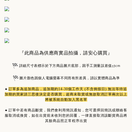
『此商品為供應商實品拍攝，請安心購買』
詳細尺寸表標示於下方商品圖片底部，因手工測量誤差值±3cm
圖片顏色因個人電腦螢幕不同而有所差異，請以實體商品為準
●
訂單多為
追加商品
，追加期約14-30個工作天 (不含例假日) 無法等待追
加期的買家請三思後決定是否購買，超商未取貨或無故取消訂單兩次以上
將被系統自動加入黑名單
●
訂單中若有商品斷貨，我們會利用簡訊通知，您可選擇回簡訊或聯絡客
服取消或換貨，如在出貨前未收到您的回覆，一律直接取消該斷貨商品將
其餘商品照正常程序出貨