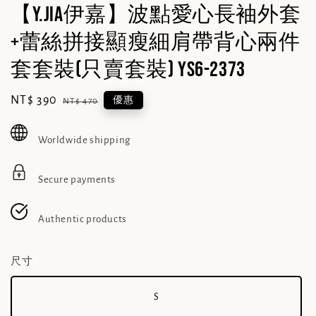
【Y.JIA伊嘉】波點愛心長袖外套
+蕾絲拼接顯瘦細肩帶背心兩件
套套裝(只賣套裝) YS6-2373
Sale
NT$ 390
Regular
優惠
NT$ 470
price
price
Worldwide shipping
Secure payments
Authentic products
尺寸
S