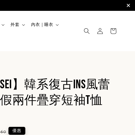
外套
內衣｜睡衣
Sei】韓系復古INS風蕾
假兩件疊穿短袖T恤
lar
優惠
760