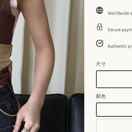
price
pric
Worldwide 
Secure pay
Authentic p
尺寸
顏色