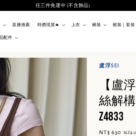
任三件免運中 (不含飾品)
品
直播推薦
特價現貨🔥
上衣
褲裝
裙裝｜套裝
品配件
盧浮SEI
【盧浮
絲解構
Z4833
Sale
NT$ 630
Regu
NT$ 