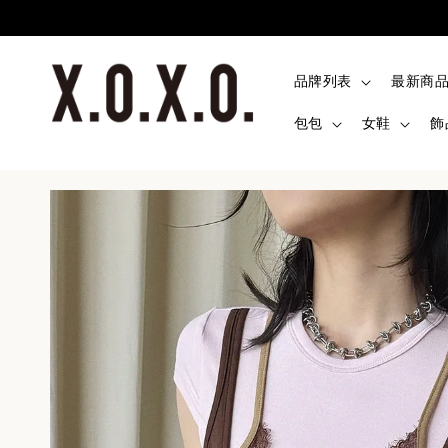
品牌列表
最新商
包包
女鞋
飾