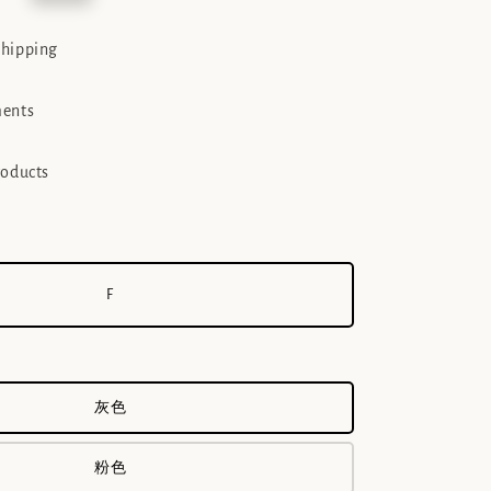
e
shipping
ments
roducts
F
灰色
粉色