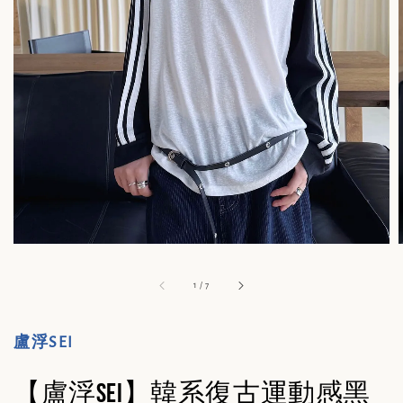
1
/
7
盧浮SEI
【盧浮Sei】韓系復古運動感黑