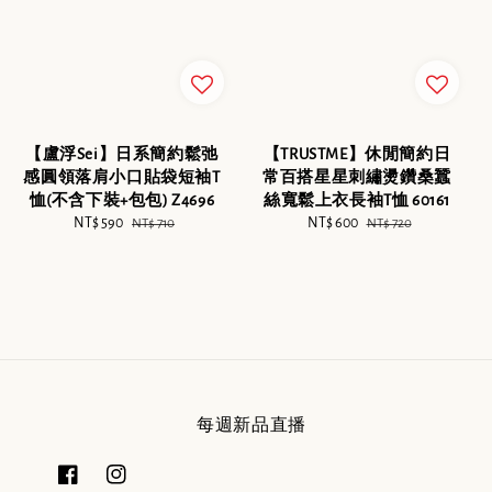
【盧浮Sei】日系簡約鬆弛
【TRUSTME】休閒簡約日
感圓領落肩小口貼袋短袖T
常百搭星星刺繡燙鑽桑蠶
恤(不含下裝+包包) Z4696
絲寬鬆上衣長袖T恤 60161
Sale
NT$ 590
Regular
Sale
NT$ 600
Regular
NT$ 710
NT$ 720
price
price
price
price
每週新品直播