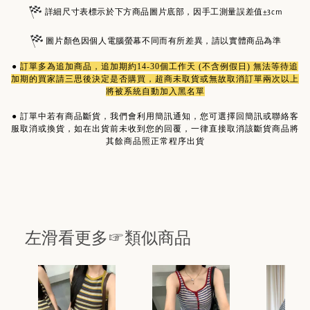
詳細尺寸表標示於下方商品圖片底部，因手工測量誤差值±3cm
圖片顏色因個人電腦螢幕不同而有所差異，請以實體商品為準
●
訂單多為
追加商品
，追加期約14-30個工作天 (不含例假日) 無法等待追
加期的買家請三思後決定是否購買，超商未取貨或無故取消訂單兩次以上
將被系統自動加入黑名單
●
訂單中若有商品斷貨，我們會利用簡訊通知，您可選擇回簡訊或聯絡客
服取消或換貨，如在出貨前未收到您的回覆，一律直接取消該斷貨商品將
其餘商品照正常程序出貨
左滑看更多☞類似商品