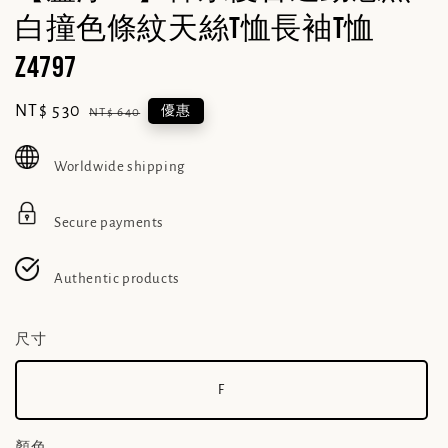
白撞色條紋天絲T恤長袖T恤
Z4797
Sale
NT$ 530
Regular
優惠
NT$ 640
price
price
Worldwide shipping
Secure payments
Authentic products
尺寸
F
顏色