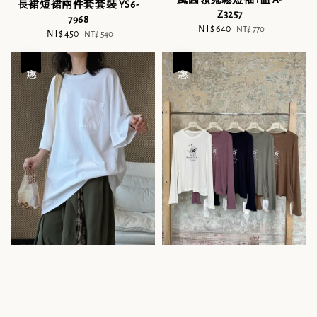
長裙短裙兩件套套裝 YS6-
Z3257
7968
Sale
NT$ 640
Regular
NT$ 770
Sale
NT$ 450
Regular
NT$ 540
price
price
price
price
優惠
優惠