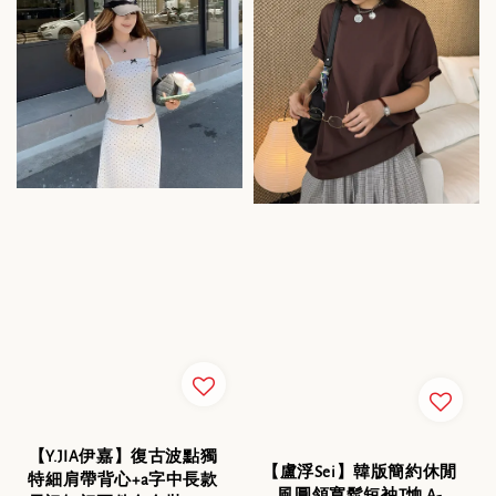
【Y.JIA伊嘉】復古波點獨
【盧浮Sei】韓版簡約休閒
特細肩帶背心+a字中長款
風圓領寬鬆短袖T恤 A-