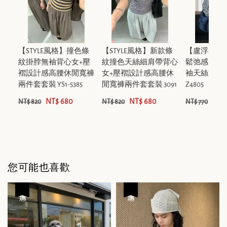
【STYLE風格】撞色條
【STYLE風格】新款條
【盧浮Sei
紋掛脖無袖背心女+壓
紋撞色天絲細肩帶背心
鬆弛感圓領
褶設計感高腰休閒寬褲
女+壓褶設計感高腰休
袖天絲T恤長
兩件套套裝 YS1-5385
閒寬褲兩件套套裝 3091
Z4805
NT$ 680
NT$ 680
NT$
NT$ 820
NT$ 820
NT$ 770
您可能也喜歡
優惠
優惠