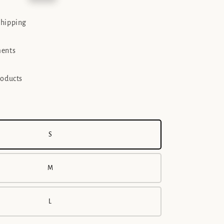
ice
shipping
ments
roducts
S
M
L