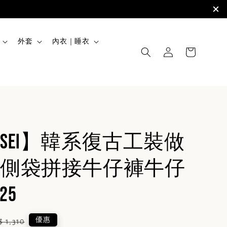
外套
內衣｜睡衣
Sei】韓系復古工裝做
側袋拼接牛仔褲牛仔
25
gular
優惠
$ 1,310