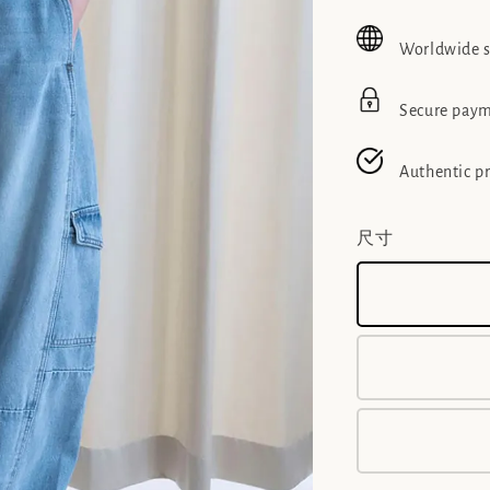
price
pr
Worldwide 
Secure pay
Authentic p
尺寸