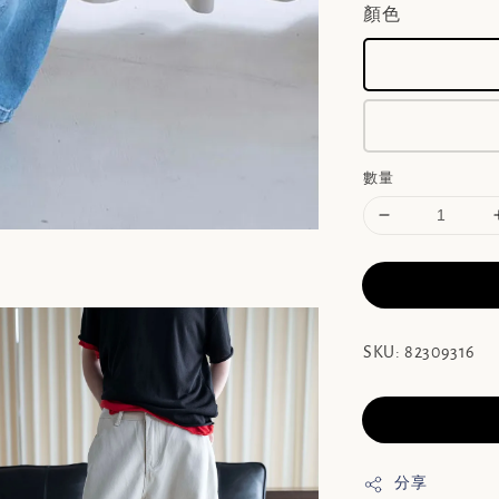
顏色
數量
SKU: 82309316
分享