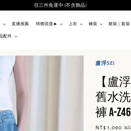
任三件免運中 (不含飾品)
品
直播推薦
特價現貨🔥
上衣
褲裝
裙裝｜套裝
品配件
盧浮SEI
【盧浮
舊水洗
褲 A-Z46
Sale
NT$ 1,090
Re
NT