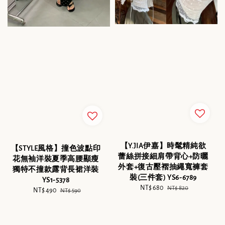
【Y.JIA伊嘉】時髦精純欲
【STYLE風格】撞色波點印
蕾絲拼接細肩帶背心+防曬
花無袖洋裝夏季高腰顯瘦
外套+復古壓褶抽繩寬褲套
獨特不撞款露背長裙洋裝
裝(三件套) YS6-6789
YS1-5378
Sale
NT$ 680
Regular
NT$ 820
Sale
NT$ 490
Regular
NT$ 590
price
price
price
price