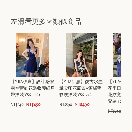
左滑看更多☞類似商品
【Y.JIA伊嘉】設計感假
【Y.JIA伊嘉】復古水墨
【Y.JIA伊
兩件蕾絲花邊收腰細肩
暈染印花氣質V領綁帶
花平口背心
帶洋裝 YS6-2363
收腰洋裝 YS6-7966
花紋寬褲休
套裝 YS6-132
NT$450
NT$490
NT$540
NT$590
NT$
NT$890