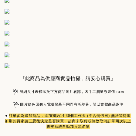
『此商品為供應商實品拍攝，請安心購買』
詳細尺寸表標示於下方商品圖片底部，因手工測量誤差值±3cm
圖片顏色因個人電腦螢幕不同而有所差異，請以實體商品為準
●
訂單多為
追加商品
，追加期約14-30個工作天 (不含例假日) 無法等待追
加期的買家請三思後決定是否購買，超商未取貨或無故取消訂單兩次以上
將被系統自動加入黑名單