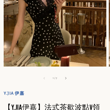
1
/
7
Y.JIA 伊嘉
【Y.JIA伊嘉】法式茶歇波點V領