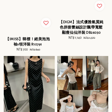
【DIGM】法式優雅氣質純
色拼接蕾絲設計飄帶寬鬆
顯瘦仙仙洋裝 DB26030
Sale
NT$ 1,140
Regular
NT$ 1,370
【IMISS】韓標！絕美泡泡
price
price
袖v領洋裝 R10791
Sale
NT$ 700
Regular
NT$ 840
price
price
優惠
優惠