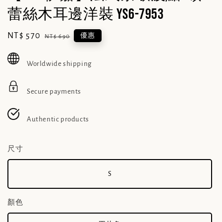
蕾絲木耳邊洋裝 YS6-7953
Sale
NT$ 570
Regular
優惠
NT$ 690
price
price
Worldwide shipping
Secure payments
Authentic products
尺寸
S
顏色