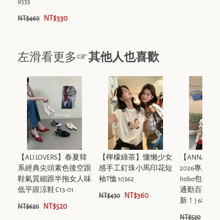
8533
NT$330
NT$460
左滑看更多☞
其他人也喜歡
【ALI LOVERS】春夏韓
【檸檬綠茶】慵懶少女
【ANNAAM
系經典尖頭素色後空跟
感手工釘珠小馬印花短
2026專屬
鞋氣質細跟半拖女人味
袖T恤 10362
hobo包包
低平跟涼鞋 C13-01
通勤百搭手
NT$360
NT$430
新！) 687253
NT$520
NT$620
NT$
NT$520