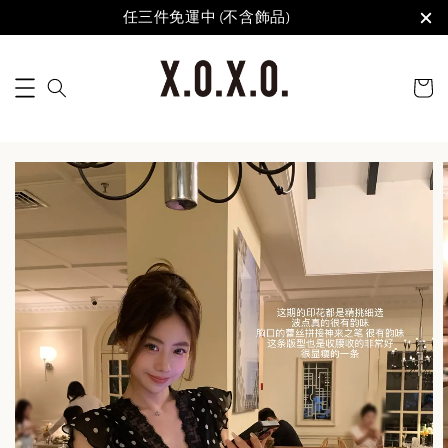
任三件免運中 (不含飾品)