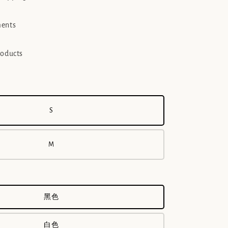
ments
roducts
S
M
黑色
白色