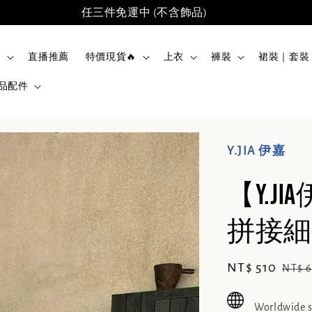
任三件免運中 (不含飾品)
品
直播推薦
特價現貨🔥
上衣
褲裝
裙裝｜套裝
品配件
Y.JIA 伊嘉
【Y.
拼接細肩
Sale
NT$ 510
Regu
NT$ 
price
pric
Worldwide 