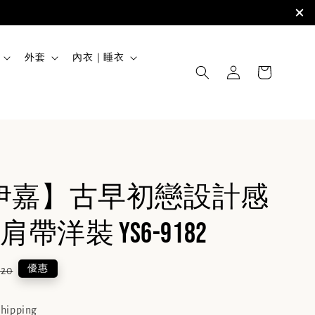
外套
內衣｜睡衣
JIA伊嘉】古早初戀設計感
帶洋裝 YS6-9182
lar
優惠
620
e
shipping