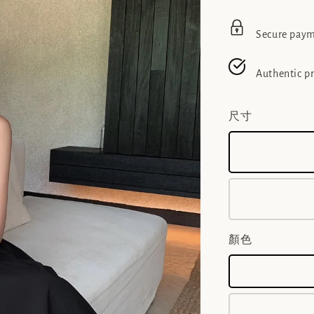
Secure pay
Authentic p
尺寸
顏色