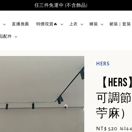
任三件免運中 (不含飾品)
品
直播推薦
特價現貨🔥
上衣
褲裝
裙裝｜套裝
品配件
HERS
【He
可調節
苧麻） 8
Sale
NT$ 520
Regu
NT$ 