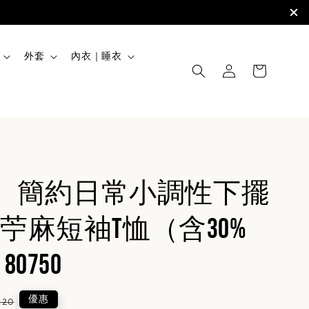
外套
內衣｜睡衣
rs】簡約日常小調性下擺
苧麻短袖T恤（含30%
0750
lar
優惠
620