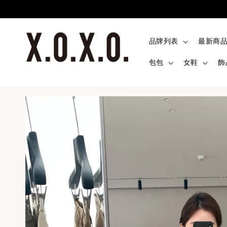
品牌列表
最新商
包包
女鞋
飾