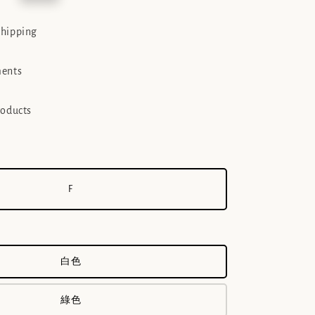
e
shipping
ments
roducts
F
白色
綠色