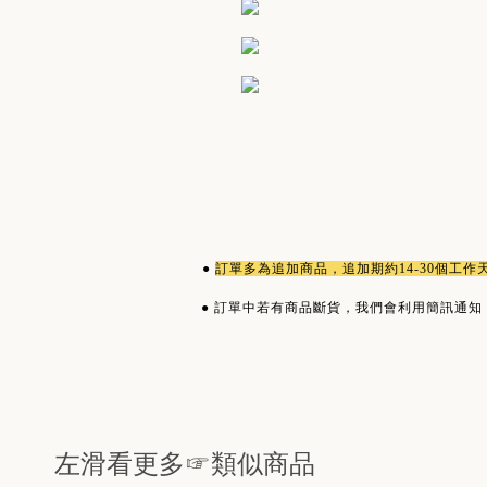
●
訂單多為
追加商品
，追加期約14-30個工
●
訂單中若有商品斷貨，我們會利用簡訊通知
左滑看更多☞類似商品