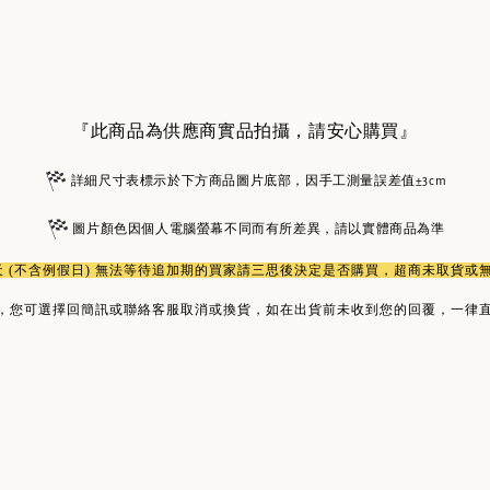
『此商品為供應商實品拍攝，請安心購買』
詳細尺寸表標示於下方商品圖片底部，因手工測量誤差值±3cm
圖片顏色因個人電腦螢幕不同而有所差異，請以實體商品為準
作天 (不含例假日) 無法等待追加期的買家請三思後決定是否購買，超商未取貨
，您可選擇回簡訊或聯絡客服取消或換貨，如在出貨前未收到您的回覆，一律