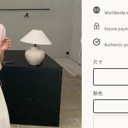
price
pric
Worldwide 
Secure pay
Authentic p
尺寸
顏色