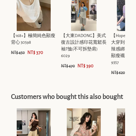
【168+】極簡純色顯瘦
【大東DADONG】美式
【Hope大
背心 30598
復古設計感印花寬鬆長
大穿到100k
袖T恤(不可拆墊肩)
辣感綁帶收
NT$ 370
NT$ 450
6029
顯瘦襯衫(不
9357
NT$ 390
NT$ 470
NT$
NT$ 620
Customers who bought this also bought