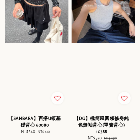
【SANBARA】百搭U領基
【DG】極簡風圓領修身純
礎背心 60080
色無袖背心(單賣背心)
Sale
NT$ 340
Regular
10388
NT$ 410
price
price
Sale
NT$ 520
Regular
NT$ 630