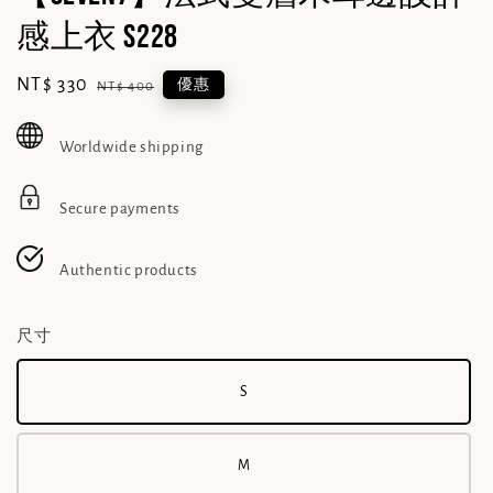
感上衣 S228
Sale
NT$ 330
Regular
優惠
NT$ 400
price
price
Worldwide shipping
Secure payments
Authentic products
尺寸
S
M