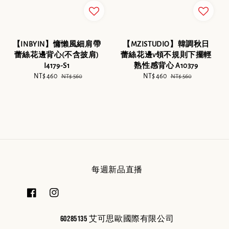
【INBYIN】慵懶風細肩帶
【MZISTUDIO】韓調秋日
蕾絲花邊背心(不含披肩)
蕾絲花邊v領不規則下擺輕
I4179-S1
熟性感背心 A10379
Sale
NT$ 460
Regular
Sale
NT$ 460
Regular
NT$ 560
NT$ 560
price
price
price
price
每週新品直播
60285135 艾可思歐國際有限公司