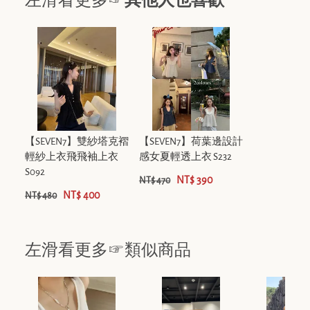
左滑看更多☞
其他人也喜歡
【SEVEN7】雙紗塔克褶
【SEVEN7】荷葉邊設計
輕紗上衣飛飛袖上衣
感女夏輕透上衣 S232
S092
NT$ 390
NT$ 470
NT$ 400
NT$ 480
左滑看更多☞類似商品