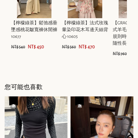
【檸檬綠茶】鬆弛感垂
【檸檬綠茶】法式玫瑰
【GRACETI
墜感桃花皺寬褲休閒褲
暈染印花木耳邊天絲背
式羊毛手感
10677
心 10605
規則時髦通
隨性長裙短裙 
NT$ 450
NT$ 470
NT$ 540
NT$ 560
NT$
NT$ 760
您可能也喜歡
優惠
優惠