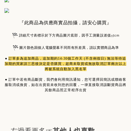
『此商品為供應商實品拍攝，請安心購買』
詳細尺寸表標示於下方商品圖片底部，因手工測量誤差值±3cm
圖片顏色因個人電腦螢幕不同而有所差異，請以實體商品為準
●
訂單多為
追加商品
，追加期約14-30個工作天 (不含例假日) 無法等待追
加期的買家請三思後決定是否購買，超商未取貨或無故取消訂單兩次以上
將被系統自動加入黑名單
●
訂單中若有商品斷貨，我們會利用簡訊通知，您可選擇回簡訊或聯絡客
服取消或換貨，如在出貨前未收到您的回覆，一律直接取消該斷貨商品將
其餘商品照正常程序出貨