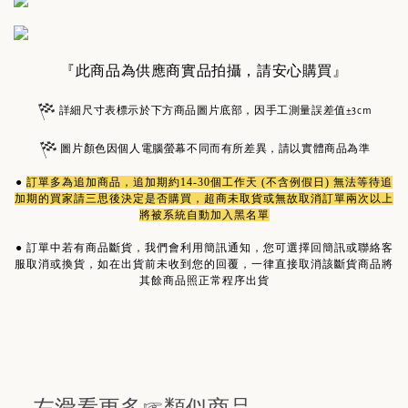
『此商品為供應商實品拍攝，請安心購買』
詳細尺寸表標示於下方商品圖片底部，因手工測量誤差值±3cm
圖片顏色因個人電腦螢幕不同而有所差異，請以實體商品為準
●
訂單多為
追加商品
，追加期約14-30個工作天 (不含例假日) 無法等待追
加期的買家請三思後決定是否購買，超商未取貨或無故取消訂單兩次以上
將被系統自動加入黑名單
●
訂單中若有商品斷貨，我們會利用簡訊通知，您可選擇回簡訊或聯絡客
服取消或換貨，如在出貨前未收到您的回覆，一律直接取消該斷貨商品將
其餘商品照正常程序出貨