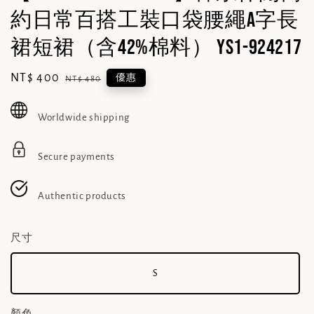
約日常百搭工裝口袋腰繩a字長
裙短裙（含42%棉料） YS1-924217
Sale
NT$ 400
Regular
優惠
NT$ 480
price
price
Worldwide shipping
Secure payments
Authentic products
尺寸
S
顏色