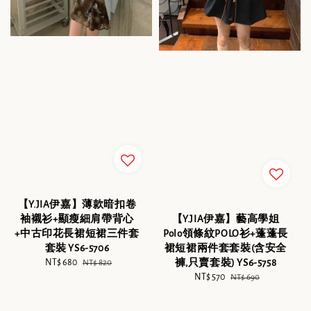
【Y.JIA伊嘉】薄款暗扣卷
【Y.JIA伊嘉】藝高學姐
袖襯衫+顯瘦細肩帶背心
Polo領條紋POLO衫+蓬蓬長
+中古印花長裙短裙三件套
裙短裙兩件套套裝(含安全
套裝 YS6-5706
褲,只賣套裝) YS6-5758
Sale
NT$ 680
Regular
NT$ 820
Sale
NT$ 570
Regular
price
price
NT$ 690
price
price