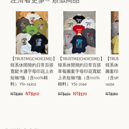
左滑看更多☞類似商品
【TRUSTME(CHOICEME)】
【TRUSTME(CHOICEME)】
【TRUSTME(
韓系休閒簡約日常百搭
韓系休閒簡約日常百搭
韓系休閒簡
寬鬆卡通字母印花上衣
草莓圖案字母印花寬鬆
圖案印花上
短袖T恤（含100%棉
上衣短袖T恤（含100%
（含58%棉料）
料） YS1-14302
棉料） YS1-7066
14356
NT$310
NT$370
NT$
NT$380
NT$450
NT$380