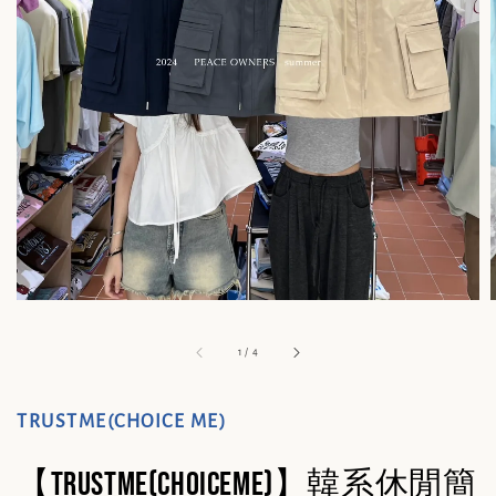
1
/
4
TRUSTME(CHOICE ME)
【TRUSTME(CHOICEME)】韓系休閒簡