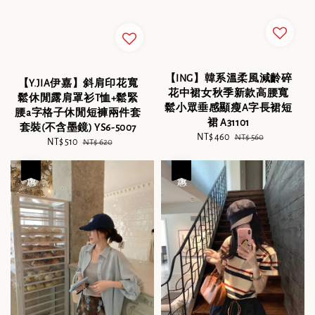
【ING】韓系溫柔風減齡碎
【Y.JIA伊嘉】斜肩印花寬
花中裙女秋季新款高腰寬
鬆休閒露肩罩衫T恤+鬆緊
鬆小眾垂感顯瘦A字長裙短
腰a字格子休閒短褲兩件套
裙 A31101
套裝(不含墨鏡) YS6-5007
Sale
NT$ 460
Regular
NT$ 560
Sale
NT$ 510
Regular
NT$ 620
price
price
price
price
優惠
優惠