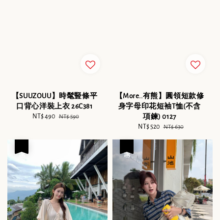
【SUUZOUU】時髦豎條平
【More..有熊】圓領短款修
口背心洋裝上衣 26C381
身字母印花短袖T恤(不含
Sale
NT$ 490
Regular
項鍊) 0127
NT$ 590
price
price
Sale
NT$ 520
Regular
NT$ 630
price
price
優惠
優惠