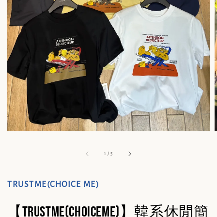
1
/
5
TRUSTME(CHOICE ME)
【TRUSTME(CHOICEME)】韓系休閒簡