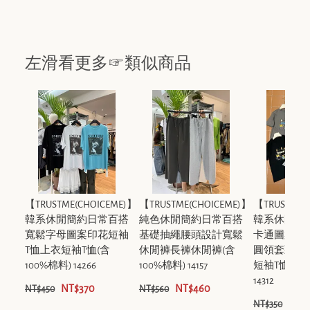
左滑看更多☞類似商品
【TRUSTME(CHOICEME)】
【TRUSTME(CHOICEME)】
【TRUSTME(
韓系休閒簡約日常百搭
純色休閒簡約日常百搭
韓系休閒簡
寬鬆字母圖案印花短袖
基礎抽繩腰頭設計寬鬆
卡通圖案字
T恤上衣短袖T恤(含
休閒褲長褲休閒褲(含
圓領套頭短
100%棉料) 14266
100%棉料) 14157
短袖T恤(含1
14312
NT$370
NT$460
NT$450
NT$560
NT$
NT$350