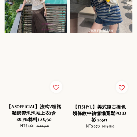
【ASOFFICIAL】法式V領褶
【FISHYU】美式復古撞色
皺綁帶泡泡袖上衣(含
領條紋中袖慵懶寬鬆POLO
68.3%棉料) 28730
衫 26511
Sale
NT$ 460
Regular
NT$ 560
Sale
NT$ 670
Regular
NT$ 810
price
price
price
price