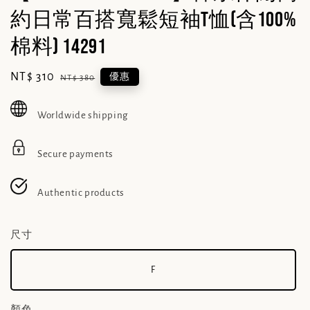
約日常百搭寬鬆短袖T恤(含100%
棉料) 14291
Sale
NT$ 310
Regular
優惠
NT$ 380
price
price
Worldwide shipping
Secure payments
Authentic products
尺寸
F
顏色