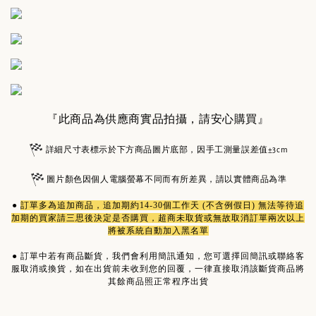
『此商品為供應商實品拍攝，請安心購買』
詳細尺寸表標示於下方商品圖片底部，因手工測量誤差值±3cm
圖片顏色因個人電腦螢幕不同而有所差異，請以實體商品為準
●
訂單多為
追加商品
，追加期約14-30個工作天 (不含例假日) 無法等待追
加期的買家請三思後決定是否購買，超商未取貨或無故取消訂單兩次以上
將被系統自動加入黑名單
●
訂單中若有商品斷貨，我們會利用簡訊通知，您可選擇回簡訊或聯絡客
服取消或換貨，如在出貨前未收到您的回覆，一律直接取消該斷貨商品將
其餘商品照正常程序出貨