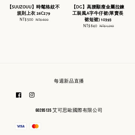
【SUUZOUU】時髦格紋不
【DG】高腰顯瘦金屬拉鍊
規則上衣 26C279
工裝風A字牛仔裙(單賣長
Sale
NT$ 500
Regular
裙短裙) 10393
NT$ 600
price
price
Sale
NT$ 840
Regular
NT$ 1,010
price
price
每週新品直播
60285135 艾可思歐國際有限公司