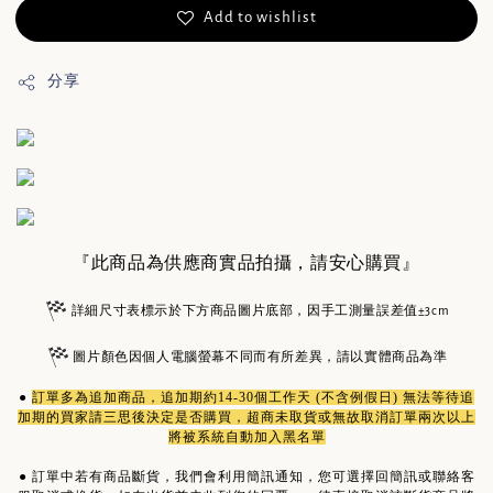
Add to wishlist
分享
『此商品為供應商實品拍攝，請安心購買』
詳細尺寸表標示於下方商品圖片底部，因手工測量誤差值±3cm
圖片顏色因個人電腦螢幕不同而有所差異，請以實體商品為準
●
訂單多為
追加商品
，追加期約14-30個工作天 (不含例假日) 無法等待追
加期的買家請三思後決定是否購買，超商未取貨或無故取消訂單兩次以上
將被系統自動加入黑名單
●
訂單中若有商品斷貨，我們會利用簡訊通知，您可選擇回簡訊或聯絡客