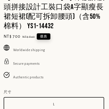
頭拼接設計工裝口袋a字顯瘦長
裙短裙(配可拆卸腰頭)（含50%
棉料） YS1-14432
Sale
NT$ 700
Regular
優惠
NT$ 840
price
price
Worldwide shipping
Secure payments
Authentic products
尺寸
L