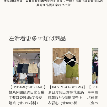
服取消或換貨，如在出貨前未收到您的回覆，一律直接取消該斷貨商品將
其餘商品照正常程序出貨
左滑看更多☞類似商品
【TRUSTME(CHOICEME)】
【TRUSTME(CHOICEME)】
【TRUSTME(
韓系休閒簡約日常百搭
夏日度假出遊提花蕾絲
星星圖案提
工裝口袋腰繩a字長裙
綁帶設計V領細肩帶上
坑條裹胸上
短裙（含42%棉料）
衣背心（含100%棉
（含65%棉料）