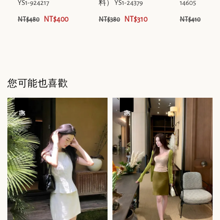
YS1-924217
料） YS1-24379
14605
NT$400
NT$310
NT$
NT$480
NT$380
NT$410
您可能也喜歡
優惠
優惠