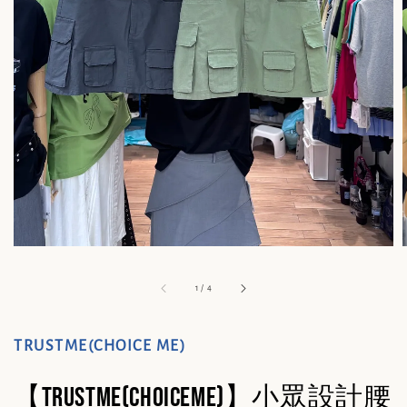
1
/
4
TRUSTME(CHOICE ME)
【TRUSTME(CHOICEME)】小眾設計腰