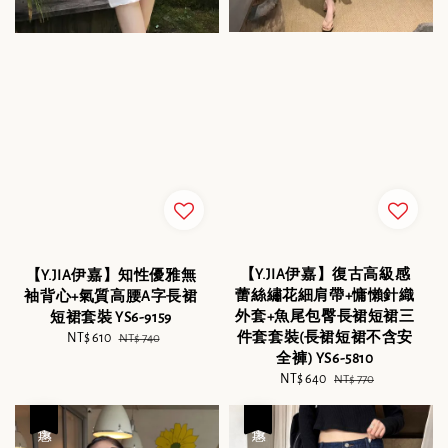
【Y.JIA伊嘉】復古高級感
【Y.JIA伊嘉】知性優雅無
蕾絲繡花細肩帶+慵懶針織
袖背心+氣質高腰A字長裙
外套+魚尾包臀長裙短裙三
短裙套裝 YS6-9159
件套套裝(長裙短裙不含安
Sale
NT$ 610
Regular
NT$ 740
全褲) YS6-5810
price
price
Sale
NT$ 640
Regular
NT$ 770
price
price
優惠
優惠