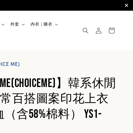
外套
內衣｜睡衣
ICE ME)
TME(CHOICEME)】韓系休閒
常百搭圖案印花上衣
（含58%棉料） YS1-