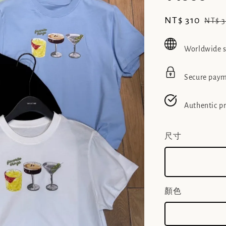
Sale
NT$ 310
Regu
NT$ 
price
pric
Worldwide 
Secure pay
Authentic p
尺寸
顏色