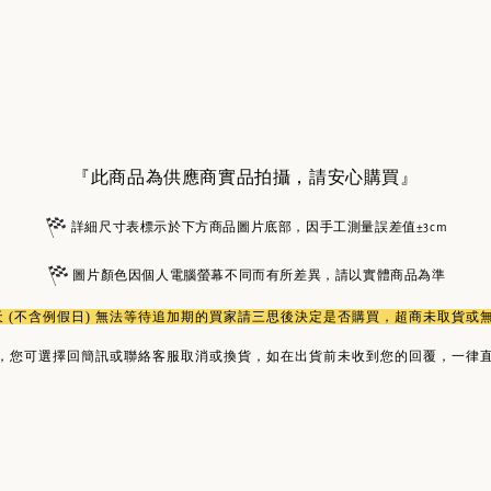
『此商品為供應商實品拍攝，請安心購買』
詳細尺寸表標示於下方商品圖片底部，因手工測量誤差值±3cm
圖片顏色因個人電腦螢幕不同而有所差異，請以實體商品為準
作天 (不含例假日) 無法等待追加期的買家請三思後決定是否購買，超商未取貨
，您可選擇回簡訊或聯絡客服取消或換貨，如在出貨前未收到您的回覆，一律