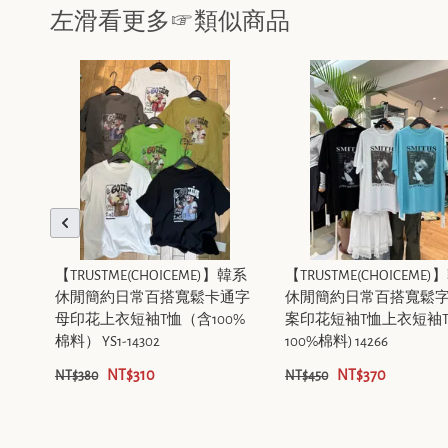
左滑看更多☞類似商品
【TRUSTME(CHOICEME)】韓系
【TRUSTME(CHOICEME
休閒簡約日常百搭寬鬆卡通字
休閒簡約日常百搭寬鬆
母印花上衣短袖T恤（含100%
案印花短袖T恤上衣短袖T
棉料） YS1-14302
100%棉料) 14266
NT$310
NT$370
NT$380
NT$450