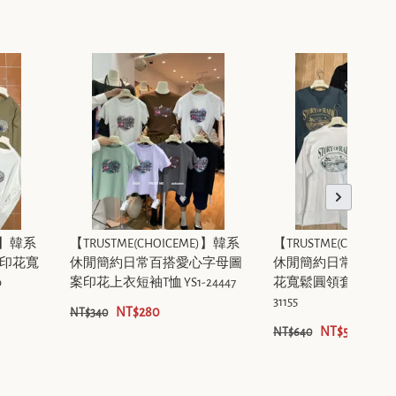
E)】韓系
【TRUSTME(CHOICEME)】韓系
【TRUSTME(CHOICE
印花寬
休閒簡約日常百搭愛心字母圖
休閒簡約日常百搭字
9
案印花上衣短袖T恤 YS1-24447
花寬鬆圓領套頭上衣衛衣
31155
NT$280
NT$340
NT$530
NT$640