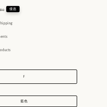
lar
優惠
380
e
shipping
ments
roducts
F
藍色