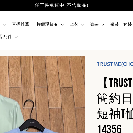
任三件免運中 (不含飾品)
品
直播推薦
特價現貨🔥
上衣
褲裝
裙裝｜套裝
品配件
TRUSTME(CHO
【TRUS
簡約日
短袖T恤
14356