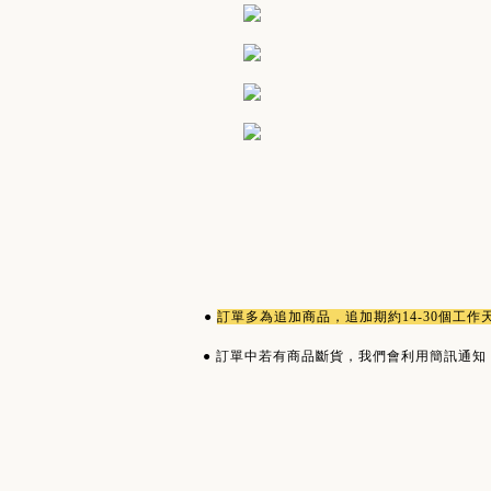
●
訂單多為
追加商品
，追加期約14-30個工
●
訂單中若有商品斷貨，我們會利用簡訊通知