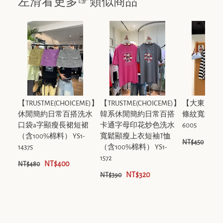
左滑看更多☞類似商品
【TRUSTME(CHOICEME)】
【TRUSTME(CHOICEME)】
【大東DAD
休閒簡約日常百搭洗水
韓系休閒簡約日常百搭
條紋寬鬆百
口袋a字顯瘦長裙短裙
卡通字母印花炒色洗水
6005
（含100%棉料） YS1-
寬鬆顯瘦上衣短袖T恤
NT$
NT$450
14375
（含100%棉料） YS1-
1572
NT$400
NT$480
NT$320
NT$390