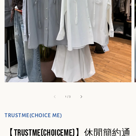
1
/
3
TRUSTME(CHOICE ME)
【TRUSTME(CHOICEME)】休閒簡約通