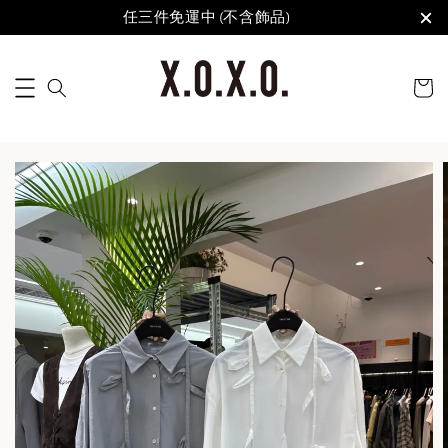
任三件免運中 (不含飾品)