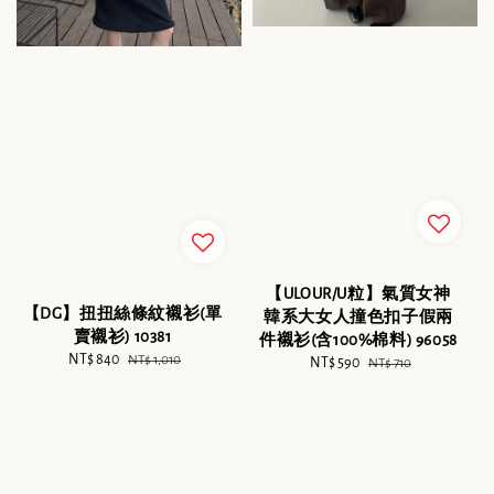
【ULOUR/U粒】氣質女神
【DG】扭扭絲條紋襯衫(單
韓系大女人撞色扣子假兩
賣襯衫) 10381
件襯衫(含100%棉料) 96058
Sale
NT$ 840
Regular
NT$ 1,010
Sale
NT$ 590
Regular
NT$ 710
price
price
price
price