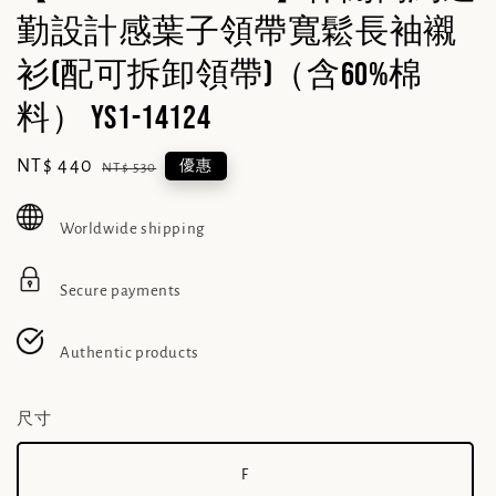
勤設計感葉子領帶寬鬆長袖襯
衫(配可拆卸領帶)（含60%棉
料） YS1-14124
Sale
NT$ 440
Regular
優惠
NT$ 530
price
price
Worldwide shipping
Secure payments
Authentic products
尺寸
F