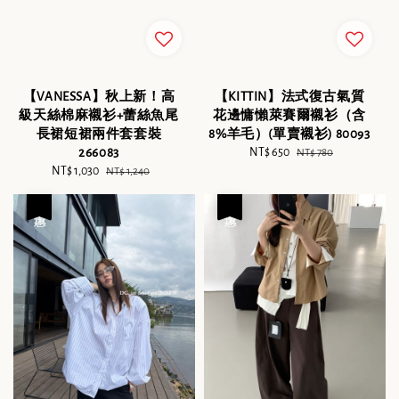
【VANESSA】秋上新！高
【KITTIN】法式復古氣質
級天絲棉麻襯衫+蕾絲魚尾
花邊慵懶萊賽爾襯衫（含
長裙短裙兩件套套裝
8%羊毛）(單賣襯衫) 80093
266083
Sale
NT$ 650
Regular
NT$ 780
Sale
NT$ 1,030
Regular
price
price
NT$ 1,240
price
price
優惠
優惠