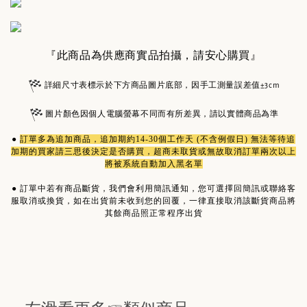
『此商品為供應商實品拍攝，請安心購買』
詳細尺寸表標示於下方商品圖片底部，因手工測量誤差值±3cm
圖片顏色因個人電腦螢幕不同而有所差異，請以實體商品為準
●
訂單多為
追加商品
，追加期約14-30個工作天 (不含例假日) 無法等待追
加期的買家請三思後決定是否購買，超商未取貨或無故取消訂單兩次以上
將被系統自動加入黑名單
●
訂單中若有商品斷貨，我們會利用簡訊通知，您可選擇回簡訊或聯絡客
服取消或換貨，如在出貨前未收到您的回覆，一律直接取消該斷貨商品將
其餘商品照正常程序出貨