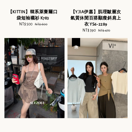
【KITTIN】韓系萊賽爾口
【Y.JIA伊嘉】肌理皺層次
袋短袖襯衫 K783
氣質休閒百搭顯瘦斜肩上
Sale
NT$ 500
Regular
衣 YS6-2289
NT$ 600
price
price
Sale
NT$ 390
Regular
NT$ 470
price
price
優惠
優惠