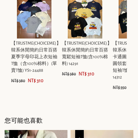
【TRUSTME(CHOICEME)】
【TRUSTME(CHOICEME)】
【TRUSTME(
韓系休閒簡約日常百搭
韓系休閒簡約日常百搭
韓系休閒簡
夏季字母印花上衣短袖
寬鬆短袖T恤(含100%棉
卡通圖案字
T恤（含100%棉料）(單
料) 14291
圓領套頭短
賣T恤) YS1-24488
短袖T恤(含1
NT$ 310
NT$ 380
14312
NT$ 310
NT$ 380
NT$
NT$ 350
您可能也喜歡
優惠
優惠