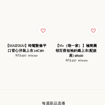
【SUUZOUU】時髦豎條平
【VI+（唯一家）】極簡圓
口背心洋裝上衣 26C381
領百搭短袖針織上衣(配披
Sale
NT$ 490
Regular
肩) 98930
NT$ 590
price
price
Sale
NT$ 430
Regular
NT$ 520
price
price
每週新品直播