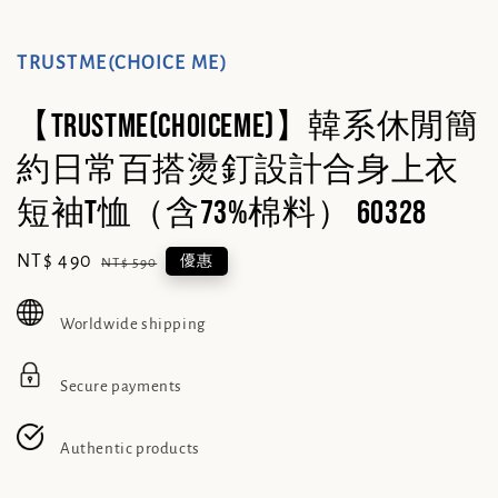
TRUSTME(CHOICE ME)
【TRUSTME(CHOICEME)】韓系休閒簡
約日常百搭燙釘設計合身上衣
短袖T恤（含73%棉料） 60328
Sale
NT$ 490
Regular
優惠
NT$ 590
price
price
Worldwide shipping
Secure payments
Authentic products