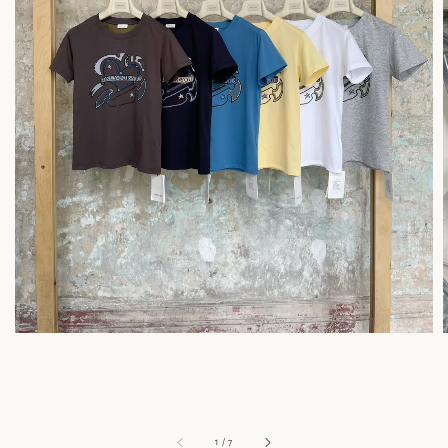
1
/
7