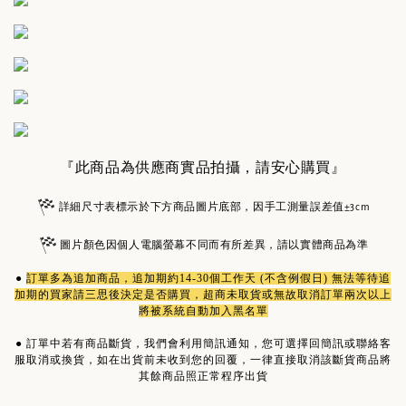
『此商品為供應商實品拍攝，請安心購買』
詳細尺寸表標示於下方商品圖片底部，因手工測量誤差值±3cm
圖片顏色因個人電腦螢幕不同而有所差異，請以實體商品為準
●
訂單多為
追加商品
，追加期約14-30個工作天 (不含例假日) 無法等待追
加期的買家請三思後決定是否購買，超商未取貨或無故取消訂單兩次以上
將被系統自動加入黑名單
●
訂單中若有商品斷貨，我們會利用簡訊通知，您可選擇回簡訊或聯絡客
服取消或換貨，如在出貨前未收到您的回覆，一律直接取消該斷貨商品將
其餘商品照正常程序出貨