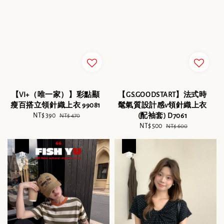
【VI+（唯一家）】彩點顯
【GS.GOODSTART】法式時
瘦百搭立領針織上衣 99081
髦氣質設計感v領針織上衣
Sale
NT$ 390
Regular
(配袖套) D7061
NT$ 470
price
price
Sale
NT$ 500
Regular
NT$ 600
price
price
優惠
優惠