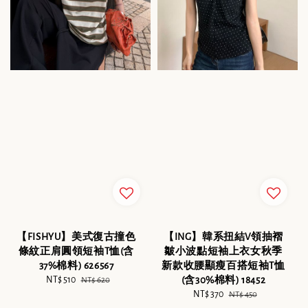
【ING】韓系扭結V領抽褶
【FISHYU】美式復古撞色
皺小波點短袖上衣女秋季
條紋正肩圓領短袖T恤(含
新款收腰顯瘦百搭短袖T恤
37%棉料) 626567
(含30%棉料) 18452
Sale
NT$ 510
Regular
NT$ 620
Sale
NT$ 370
Regular
price
price
NT$ 450