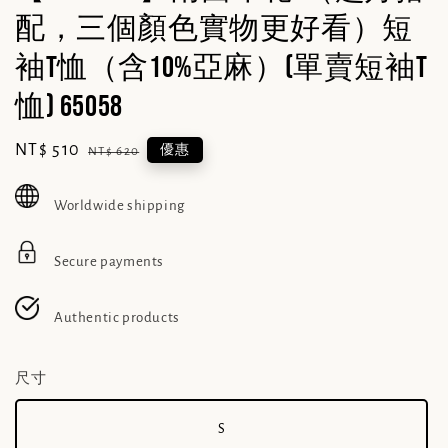
配，三個顏色實物更好看）短
袖T恤（含10%亞麻）(單賣短袖T
恤) 65058
Sale
NT$ 510
Regular
優惠
NT$ 620
price
price
Worldwide shipping
Secure payments
Authentic products
尺寸
S