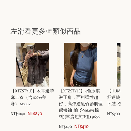
左滑看更多☞類似商品
【XTZSTYLE】木耳邊苧
【XTZSTYLE】4色冰淇
【HUMSM
麻上衣（含100%苧
淋正肩，面料彈性超
舒適純色短袖
麻） 60602
好，高彈透氣竹節肌理
下裝+包包) C6
感短袖T恤(含46.6%棉
NT$870
NT$
NT$1040
NT$700
料)(單賣短袖T恤) 9656
NT$410
NT$490