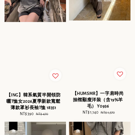
【HUMSMR】一字肩時尚
【ING】韓系氣質半開領防
抽褶顯瘦洋裝（含19%羊
曬T恤女2026夏季新款寬鬆
毛） Y0936
薄款罩衫長袖T恤 18351
Sale
NT$ 1,140
Regular
NT$ 1,370
Sale
NT$ 390
Regular
NT$ 470
price
price
price
price
優惠
優惠