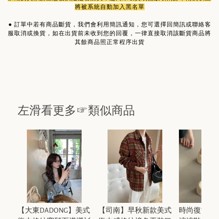
將被系統自動加入黑名單
●
訂單中若有商品斷貨，我們會利用簡訊通知，您可選擇回簡訊或聯絡客
服取消或換貨，如在出貨前未收到您的回覆，一律直接取消該斷貨商品將
其餘商品照正常程序出貨
左滑看更多☞類似商品
【大東DADONG】美式
【司南】早秋新款美式
時尚復古細