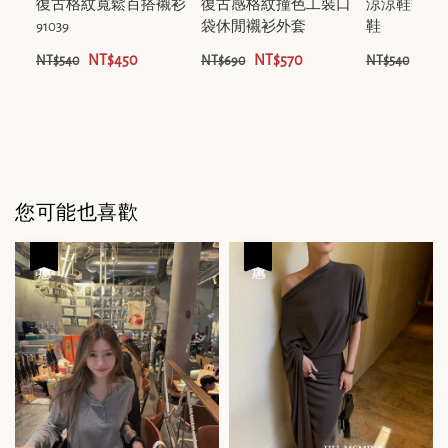
復古格紋寬鬆百搭襯衫
復古感格紋撞色工裝口
涼涼鞋豹紋
91039
袋休閒襯衫外套
鞋
NT$450
NT$570
NT$
NT$540
NT$690
NT$540
您可能也喜歡
優惠
優惠