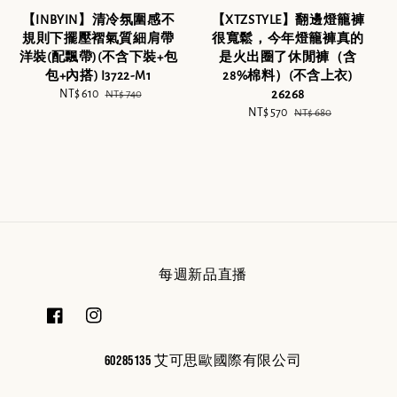
【INBYIN】清冷氛圍感不
【XTZSTYLE】翻邊燈籠褲
規則下擺壓褶氣質細肩帶
很寬鬆，今年燈籠褲真的
洋裝(配飄帶)(不含下裝+包
是火出圈了休閒褲（含
包+內搭) I3722-M1
28%棉料）(不含上衣)
Sale
NT$ 610
Regular
26268
NT$ 740
price
price
Sale
NT$ 570
Regular
NT$ 680
price
price
每週新品直播
60285135 艾可思歐國際有限公司