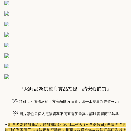
『此商品為供應商實品拍攝，請安心購買』
詳細尺寸表標示於下方商品圖片底部，因手工測量誤差值±3cm
圖片顏色因個人電腦螢幕不同而有所差異，請以實體商品為準
●
訂單多為
追加商品
，追加期約14-30個工作天 (不含例假日) 無法等待追
加期的買家請三思後決定是否購買，超商未取貨或無故取消訂單兩次以上