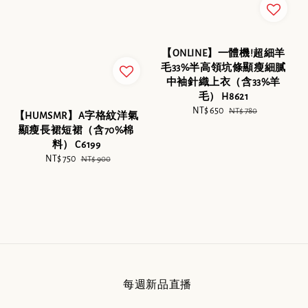
【ONLINE】一體機!超細羊
毛33%半高領坑條顯瘦細膩
中袖針織上衣（含33%羊
毛） H8621
Sale
NT$ 650
Regular
NT$ 780
【HUMSMR】A字格紋洋氣
price
price
顯瘦長裙短裙（含70%棉
料） C6199
Sale
NT$ 750
Regular
NT$ 900
price
price
每週新品直播