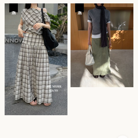
price
price
price
price
優惠
優惠