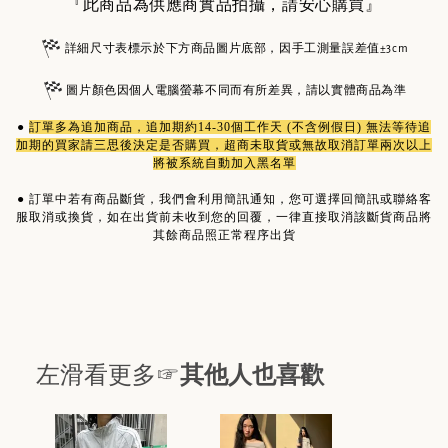
『此商品為供應商實品拍攝，請安心購買』
詳細尺寸表標示於下方商品圖片底部，因手工測量誤差值±3cm
圖片顏色因個人電腦螢幕不同而有所差異，請以實體商品為準
●
訂單多為
追加商品
，追加期約14-30個工作天 (不含例假日) 無法等待追
加期的買家請三思後決定是否購買，超商未取貨或無故取消訂單兩次以上
將被系統自動加入黑名單
●
訂單中若有商品斷貨，我們會利用簡訊通知，您可選擇回簡訊或聯絡客
服取消或換貨，如在出貨前未收到您的回覆，一律直接取消該斷貨商品將
其餘商品照正常程序出貨
左滑看更多☞
其他人也喜歡