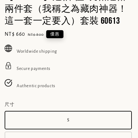
兩件套（我稱之為藏肉神器！
這一套一定要入）套裝 60613
Sale
NT$ 660
Regular
優惠
NT$ 800
price
price
Worldwide shipping
Secure payments
Authentic products
尺寸
S