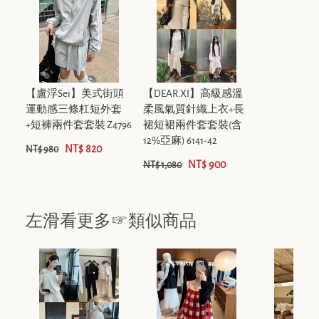
【盧浮Sei】美式街頭
【DEAR.XI】高級感溫
運動感三條杠短外套
柔風氣質針織上衣+長
+短褲兩件套套裝 Z4796
裙短裙兩件套套裝(含
12%亞麻) 6141-42
NT$ 820
NT$ 980
NT$ 900
NT$ 1,080
左滑看更多☞類似商品