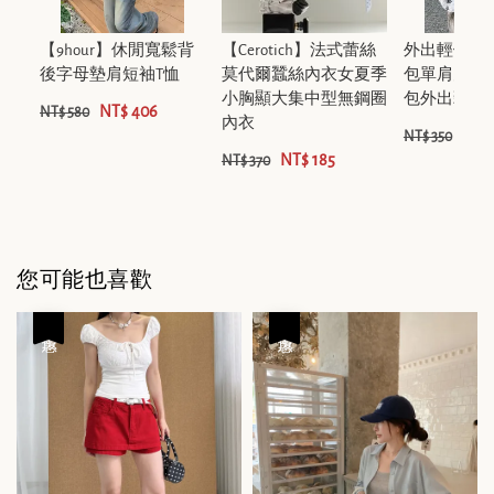
【9hour】休閒寬鬆背
【Cerotich】法式蕾絲
外出輕便可
後字母墊肩短袖T恤
莫代爾蠶絲內衣女夏季
包單肩大包
小胸顯大集中型無鋼圈
包外出雜物
NT$ 406
NT$ 580
內衣
NT$
NT$ 350
NT$ 185
NT$ 370
您可能也喜歡
優惠
優惠