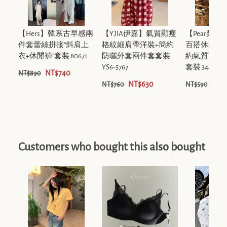
【Hers】韓系古早感兩
【Y.JIA伊嘉】氣質顯瘦
【Pear梨
件套蕾絲拼接“斜肩上
格紋細肩帶洋裝+簡約
百搭休閒長
衣+休閒褲”套裝 80671
防曬外套兩件套套裝
約氣質百搭
YS6-5767
套裝 344
NT$740
NT$890
NT$630
NT$
NT$760
NT$590
Customers who bought this also bought