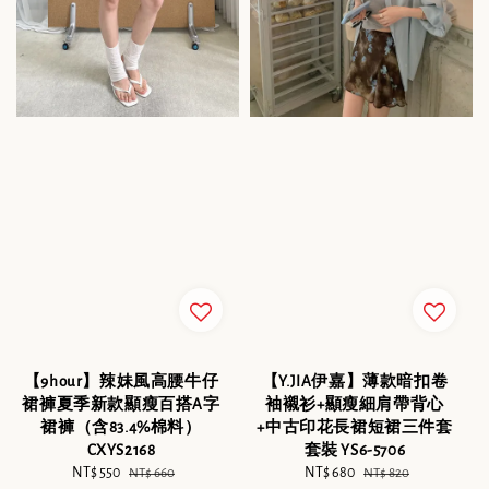
【9hour】辣妹風高腰牛仔
【Y.JIA伊嘉】薄款暗扣卷
裙褲夏季新款顯瘦百搭A字
袖襯衫+顯瘦細肩帶背心
裙褲（含83.4%棉料）
+中古印花長裙短裙三件套
CXYS2168
套裝 YS6-5706
Sale
NT$ 550
Regular
Sale
NT$ 680
Regular
NT$ 660
NT$ 820