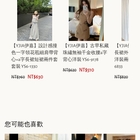
【Y.JIA伊嘉】設計感撞
【Y.JIA伊嘉】古早私藏
【Y.JIA伊
色一字領花苞細肩帶背
珠繡無袖千金收腰a字
長裙外套+
心+a字長裙短裙兩件套
背心洋裝 YS6-9178
洋裝兩件套套裝
套裝 YS6-1330
6833
NT$510
NT$620
NT$630
NT$
NT$760
NT$820
您可能也喜歡
優惠
優惠