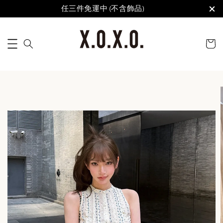
任三件免運中 (不含飾品)