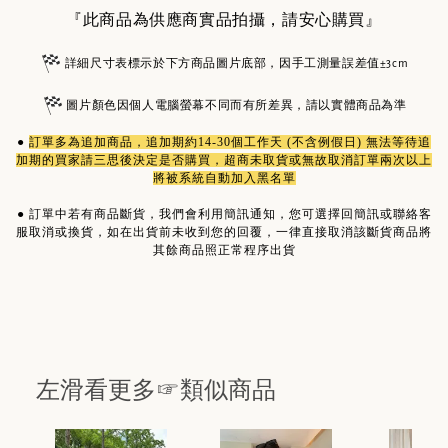
『此商品為供應商實品拍攝，請安心購買』
詳細尺寸表標示於下方商品圖片底部，因手工測量誤差值±3cm
圖片顏色因個人電腦螢幕不同而有所差異，請以實體商品為準
●
訂單多為
追加商品
，追加期約14-30個工作天 (不含例假日) 無法等待追
加期的買家請三思後決定是否購買，超商未取貨或無故取消訂單兩次以上
將被系統自動加入黑名單
●
訂單中若有商品斷貨，我們會利用簡訊通知，您可選擇回簡訊或聯絡客
服取消或換貨，如在出貨前未收到您的回覆，一律直接取消該斷貨商品將
其餘商品照正常程序出貨
左滑看更多☞類似商品