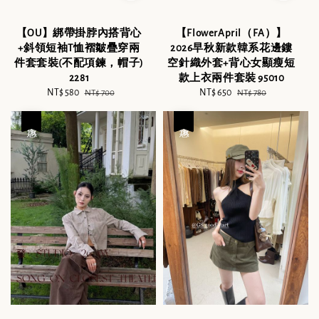
【OU】綁帶掛脖內搭背心
【FlowerApril（FA）】
+斜領短袖T恤褶皺疊穿兩
2026早秋新款韓系花邊鏤
件套套裝(不配項鍊，帽子)
空針織外套+背心女顯瘦短
2281
款上衣兩件套裝 95010
Sale
NT$ 580
Regular
Sale
NT$ 650
Regular
NT$ 700
NT$ 780
price
price
price
price
優惠
優惠