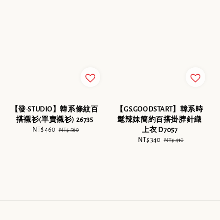
【GS.GOODSTART】韓系時
【發·STUDIO】韓系條紋百
髦辣妹簡約百搭掛脖針織
搭襯衫(單賣襯衫) 26735
上衣 D7057
Sale
NT$ 460
Regular
NT$ 560
Sale
NT$ 340
Regular
price
price
NT$ 410
price
price