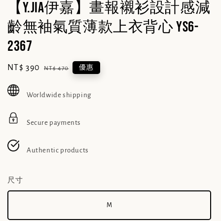
【Y.JIA伊嘉】畫報襯衫設計感減
齡無袖氣質薄款上衣背心 YS6-
2367
Sale
NT$ 390
Regular
優惠
NT$ 470
price
price
Worldwide shipping
Secure payments
Authentic products
尺寸
M