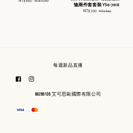
Sale
NT$ 840
Regular
NT$ 1,010
恤兩件套套裝 YS6-7618
price
price
Sale
NT$ 700
Regular
NT$ 840
price
price
每週新品直播
60285135 艾可思歐國際有限公司