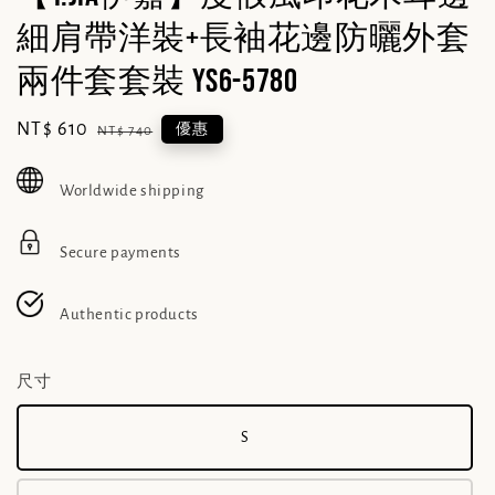
細肩帶洋裝+長袖花邊防曬外套
兩件套套裝 YS6-5780
Sale
NT$ 610
Regular
優惠
NT$ 740
price
price
Worldwide shipping
Secure payments
Authentic products
尺寸
S