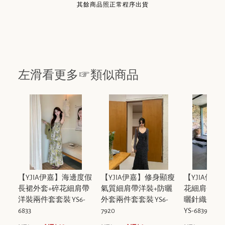
其餘商品照正常程序出貨
左滑看更多☞類似商品
【Y.JIA伊嘉】海邊度假
【Y.JIA伊嘉】修身顯瘦
【Y.JIA伊
長裙外套+碎花細肩帶
氣質細肩帶洋裝+防曬
花細肩帶洋
洋裝兩件套套裝 YS6-
外套兩件套套裝 YS6-
曬針織外套
6833
7920
YS-6839