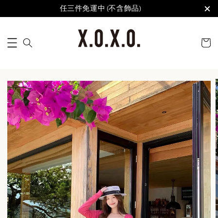
任三件免運中 (不含飾品)