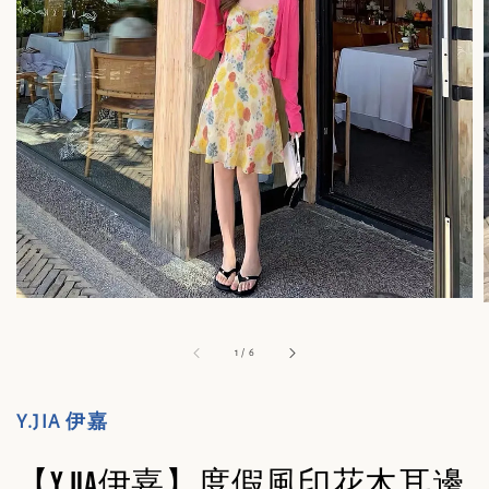
1
/
6
Y.JIA 伊嘉
【Y.JIA伊嘉】度假風印花木耳邊