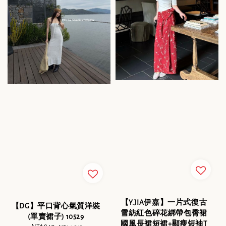
【Y.JIA伊嘉】一片式復古
【DG】平口背心氣質洋裝
雪紡紅色碎花綁帶包臀裙
(單賣裙子) 10529
國風長裙短裙+顯瘦短袖T