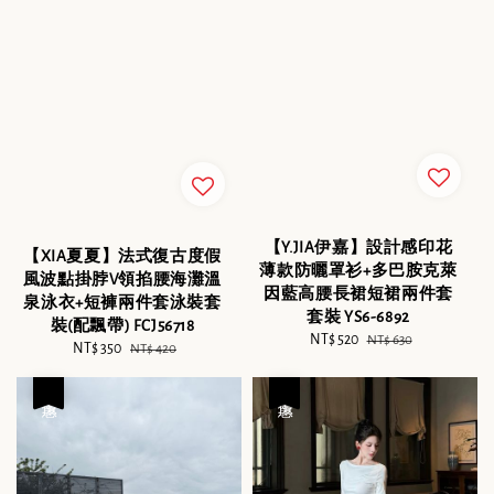
【Y.JIA伊嘉】設計感印花
【XIA夏夏】法式復古度假
薄款防曬罩衫+多巴胺克萊
風波點掛脖V領掐腰海灘溫
因藍高腰長裙短裙兩件套
泉泳衣+短褲兩件套泳裝套
套裝 YS6-6892
裝(配飄帶) FCJ56718
Sale
NT$ 520
Regular
NT$ 630
Sale
NT$ 350
Regular
NT$ 420
price
price
price
price
優惠
優惠