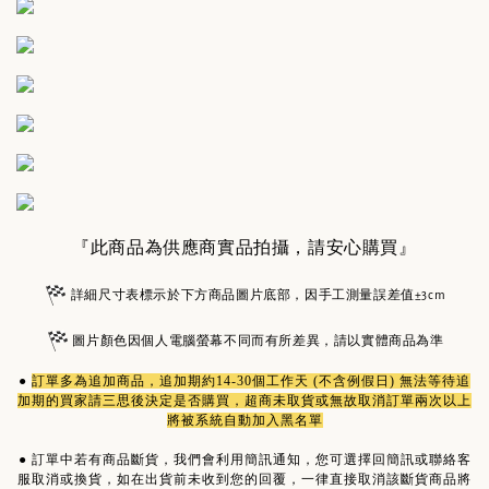
『此商品為供應商實品拍攝，請安心購買』
詳細尺寸表標示於下方商品圖片底部，因手工測量誤差值±3cm
圖片顏色因個人電腦螢幕不同而有所差異，請以實體商品為準
●
訂單多為
追加商品
，追加期約14-30個工作天 (不含例假日) 無法等待追
加期的買家請三思後決定是否購買，超商未取貨或無故取消訂單兩次以上
將被系統自動加入黑名單
●
訂單中若有商品斷貨，我們會利用簡訊通知，您可選擇回簡訊或聯絡客
服取消或換貨，如在出貨前未收到您的回覆，一律直接取消該斷貨商品將