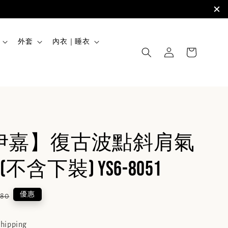
外套
內衣｜睡衣
JIA伊嘉】復古波點斜肩氣
不含下裝) YS6-8051
lar
優惠
380
e
shipping