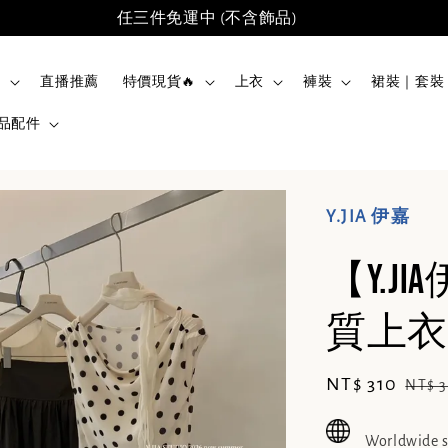
任三件免運中 (不含飾品)
品
直播推薦
特價現貨🔥
上衣
褲裝
裙裝｜套裝
品配件
Y.JIA 伊嘉
【Y.
質上衣(
Sale
NT$ 310
Regu
NT$ 
price
pric
Worldwide 