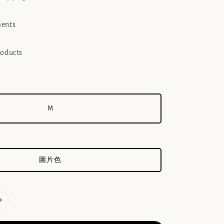
ments
roducts
M
圖片色