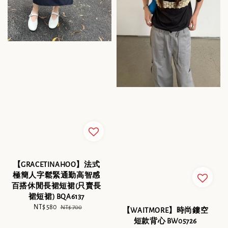
【GRACETINAHOO】法式
極簡人字鬆緊通勤高智感
百搭休閒長裙短裙(只賣長
裙短裙) BQA6137
Sale
NT$ 580
Regular
NT$ 700
【WAITMORE】時尚鏤空
price
price
短款背心 BW05726