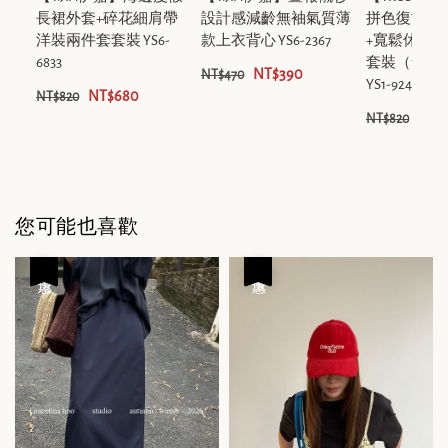
長裙外套+碎花細肩帶
設計感減齡無袖氣質薄
拼色復古小
洋裝兩件套套裝 YS6-
款上衣背心 YS6-2367
+寬鬆休閒
6833
套裝（含32
NT$390
NT$470
YS1-92469
NT$680
NT$820
NT$
NT$820
您可能也喜歡
優惠
優惠