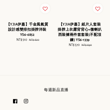
【Y.JIA伊嘉】千金風氣質
【Y.JIA伊嘉】紙片人套裝
設計感雙排扣掛脖洋裝
掛脖上衣露背背心+微喇叭
YS6-6852
西裝褲兩件套套裝(不配項
Sale
NT$ 510
Regular
鍊) YS6-1339
NT$ 620
price
price
Sale
NT$ 570
Regular
NT$ 690
price
price
每週新品直播