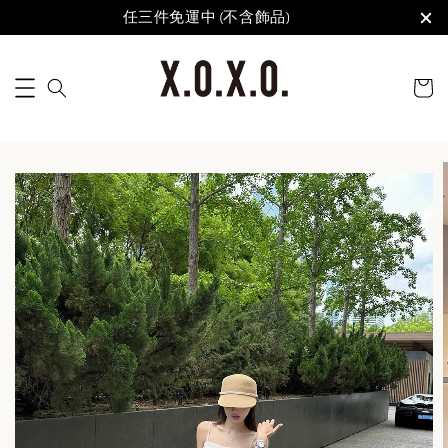
任三件免運中 (不含飾品)