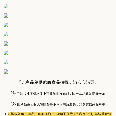
『此商品為供應商實品拍攝，請安心購買』
詳細尺寸表標示於下方商品圖片底部，因手工測量誤差值±3cm
圖片顏色因個人電腦螢幕不同而有所差異，請以實體商品為準
●
訂單多為
追加商品
，追加期約14-30個工作天 (不含例假日) 無法等待追