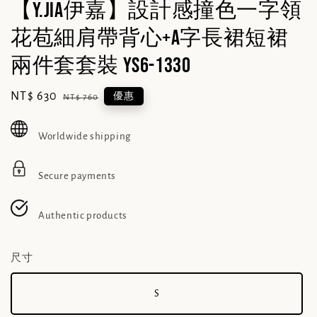
【Y.JIA伊嘉】設計感撞色一字領
花苞細肩帶背心+a字長裙短裙
兩件套套裝 YS6-1330
Sale
NT$ 630
Regular
優惠
NT$ 760
price
price
Worldwide shipping
Secure payments
Authentic products
尺寸
S