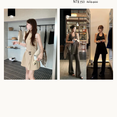
Sale
NT$ 750
Regular
NT$ 900
price
price
優惠
優惠