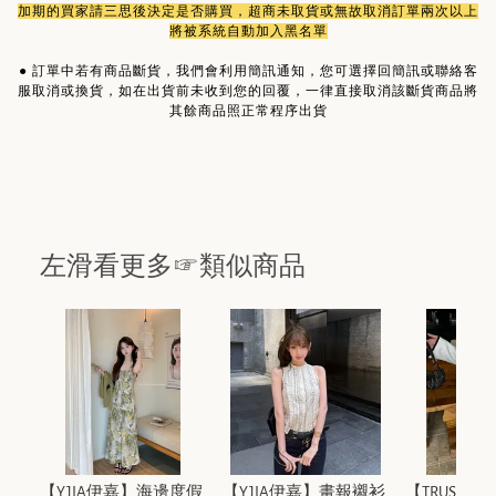
加期的買家請三思後決定是否購買，超商未取貨或無故取消訂單兩次以上
將被系統自動加入黑名單
●
訂單中若有商品斷貨，我們會利用簡訊通知，您可選擇回簡訊或聯絡客
服取消或換貨，如在出貨前未收到您的回覆，一律直接取消該斷貨商品將
其餘商品照正常程序出貨
左滑看更多☞類似商品
【Y.JIA伊嘉】海邊度假
【Y.JIA伊嘉】畫報襯衫
【TRUSTME(