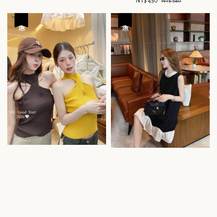
Sale
NT$ 450
Regular
NT$ 540
price
price
優惠
優惠