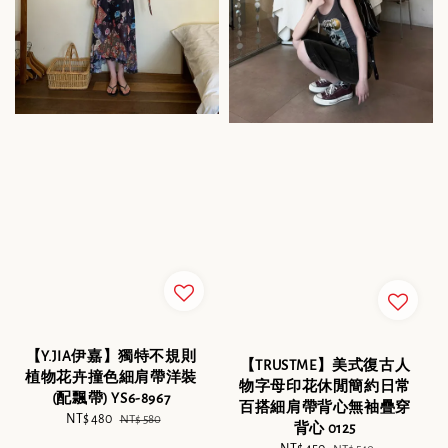
【Y.JIA伊嘉】獨特不規則
【TRUSTME】美式復古人
植物花卉撞色細肩帶洋裝
物字母印花休閒簡約日常
(配飄帶) YS6-8967
百搭細肩帶背心無袖疊穿
Sale
NT$ 480
Regular
NT$ 580
背心 0125
price
price