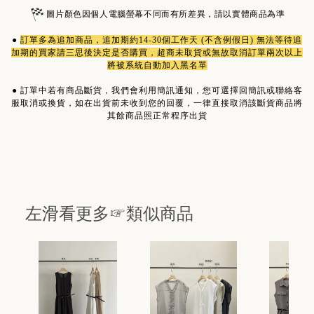
圖片顏色因個人電腦螢幕不同而有所差異，請以實體商品為準
●
訂單多為
追加商品
，追加期約14-30個工作天 (不含例假日) 無法等待追
加期的買家請三思後決定是否購買，超商未取貨或無故取消訂單兩次以上
將被系統自動加入黑名單
●
訂單中若有商品斷貨，我們會利用簡訊通知，您可選擇回簡訊或聯絡客
服取消或換貨，如在出貨前未收到您的回覆，一律直接取消該斷貨商品將
其餘商品照正常程序出貨
左滑看更多☞類似商品