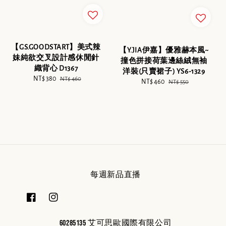
【GS.GOODSTART】美式辣
【Y.JIA伊嘉】優雅赫本風~
妹純欲交叉設計感休閒針
撞色拼接荷葉邊絲絨無袖
織背心 D1367
洋裝(只賣裙子) YS6-1329
Sale
NT$ 380
Regular
NT$ 460
Sale
NT$ 460
Regular
NT$ 550
price
price
price
price
每週新品直播
60285135 艾可思歐國際有限公司