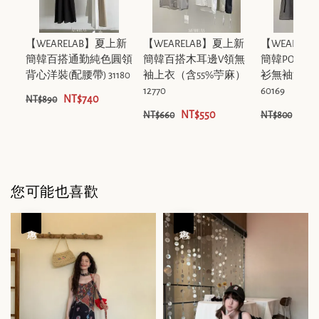
【WEARELAB】夏上新
【WEARELAB】夏上新
【WEAREL
簡韓百搭通勤純色圓領
簡韓百搭木耳邊V領無
簡韓POLO
背心洋裝(配腰帶) 31180
袖上衣（含55%苧麻）
衫無袖洋裝(
12770
60169
NT$740
NT$890
NT$550
NT$
NT$660
NT$800
您可能也喜歡
優惠
優惠