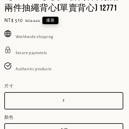
兩件抽繩背心(單賣背心) 12771
Sale
NT$ 510
Regular
優惠
NT$ 620
price
price
Worldwide shipping
Secure payments
Authentic products
尺寸
F
顏色