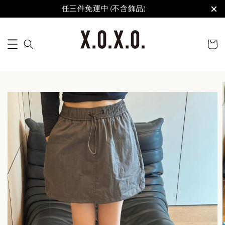
任三件免運中 (不含飾品)