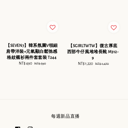
【SEVEN7】韓系氛圍V領細
【SGIRLTWTW】復古厚底
肩帶洋裝+元氣顯白鬆弛感
西部牛仔風堆堆長靴 M312-
格紋襯衫兩件套套裝 T244
9
Sale
NT$ 490
Regular
NT$ 590
Sale
NT$ 1,220
Regular
NT$ 1,470
price
price
price
price
每週新品直播