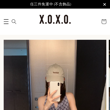
任三件免運中 (不含飾品)