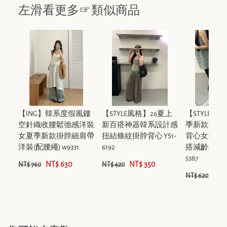
左滑看更多☞類似商品
【ING】韓系度假風鏤
【STYLE風格】26夏上
【STYLE風格
空針織收腰鬆弛感洋裝
新百搭神器韓系設計感
季新款韓版
女夏季新款掛脖細肩帶
扭結條紋掛脖背心 YS1-
背心女抽繩
洋裝(配腰繩) w9331
6192
搭減齡疊穿背心
5387
NT$ 630
NT$ 350
NT$ 760
NT$ 420
NT$
NT$ 620