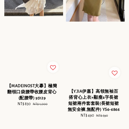
【MADEINOST大摹】極簡
【Y.JIA伊嘉】高領無袖百
翻領口袋腰帶收腰皮背心
搭背心上衣+顯瘦a字長裙
(配腰帶) 95129
短裙兩件套套裝(長裙短裙
Sale
NT$ 830
Regular
NT$ 1,000
無安全褲,無配件) YS6-6866
price
price
Sale
NT$ 490
Regular
NT$ 590
price
price