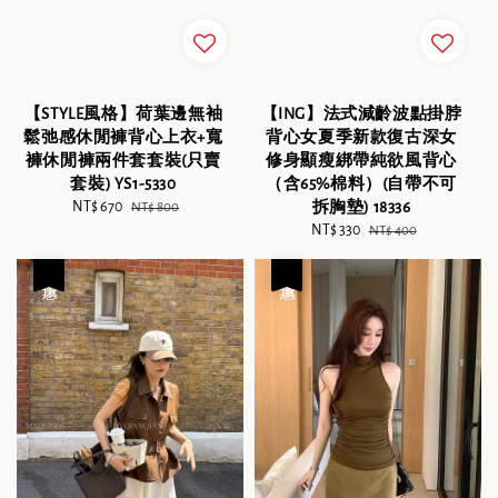
【ING】法式減齡波點掛脖
【STYLE風格】荷葉邊無袖
背心女夏季新款復古深女
鬆弛感休閒褲背心上衣+寬
修身顯瘦綁帶純欲風背心
褲休閒褲兩件套套裝(只賣
（含65%棉料）(自帶不可
套裝) YS1-5330
拆胸墊) 18336
Sale
NT$ 670
Regular
NT$ 800
Sale
NT$ 330
Regular
price
price
NT$ 400
price
price
優惠
優惠