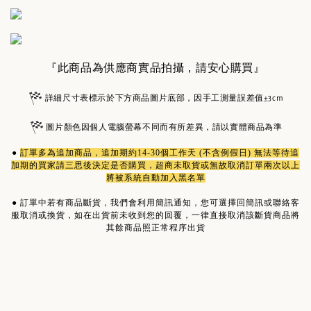
『此商品為供應商實品拍攝，請安心購買』
詳細尺寸表標示於下方商品圖片底部，因手工測量誤差值±3cm
圖片顏色因個人電腦螢幕不同而有所差異，請以實體商品為準
●
訂單多為
追加商品
，追加期約14-30個工作天 (不含例假日) 無法等待追
加期的買家請三思後決定是否購買，超商未取貨或無故取消訂單兩次以上
將被系統自動加入黑名單
●
訂單中若有商品斷貨，我們會利用簡訊通知，您可選擇回簡訊或聯絡客
服取消或換貨，如在出貨前未收到您的回覆，一律直接取消該斷貨商品將
其餘商品照正常程序出貨