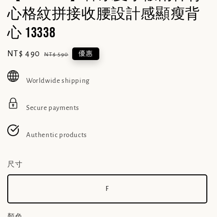
心格紋拼接收腰設計感顯瘦背
心 13338
Sale
NT$ 490
Regular
優惠
NT$ 590
price
price
Worldwide shipping
Secure payments
Authentic products
尺寸
F
顏色