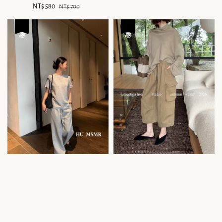
Sale
NT$ 580
Regular
NT$ 700
price
price
優惠
優惠