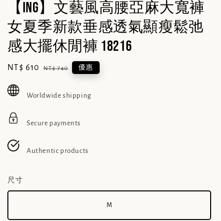
【ING】文藝風高腰亞麻大寬褲
女夏季新款垂感透氣顯瘦鬆弛
感大擺休閒褲 18216
Sale
NT$ 610
Regular
優惠
NT$ 740
price
price
Worldwide shipping
Secure payments
Authentic products
尺寸
M