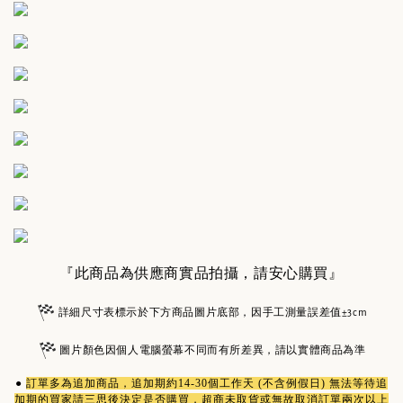
『此商品為供應商實品拍攝，請安心購買』
詳細尺寸表標示於下方商品圖片底部，因手工測量誤差值±3cm
圖片顏色因個人電腦螢幕不同而有所差異，請以實體商品為準
●
訂單多為
追加商品
，追加期約14-30個工作天 (不含例假日) 無法等待追
加期的買家請三思後決定是否購買，超商未取貨或無故取消訂單兩次以上