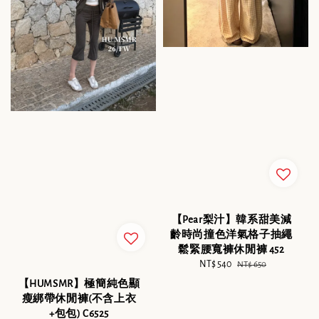
【Pear梨汁】韓系甜美減
齡時尚撞色洋氣格子抽繩
鬆緊腰寬褲休閒褲 452
Sale
NT$ 540
Regular
NT$ 650
price
price
【HUMSMR】極簡純色顯
瘦綁帶休閒褲(不含上衣
+包包) C6525