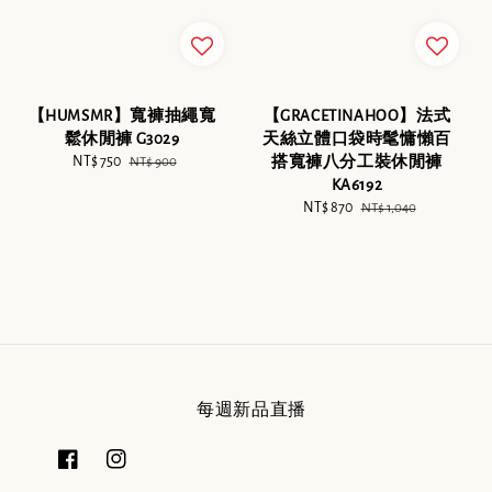
【HUMSMR】寬褲抽繩寬
【GRACETINAHOO】法式
鬆休閒褲 G3029
天絲立體口袋時髦慵懶百
Sale
NT$ 750
Regular
搭寬褲八分工裝休閒褲
NT$ 900
price
price
KA6192
Sale
NT$ 870
Regular
NT$ 1,040
price
price
每週新品直播