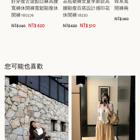
好穿復古波點亞麻高腰
花苞裙褲女夏季新款高
韓系寬鬆背
寬褲休閒褲寬鬆顯瘦休
腰顯瘦百搭設計感印花
閒褲兩件套套裝
閒褲 180276
休閒褲 18230
NT$
NT$ 760
NT$ 620
NT$ 510
NT$ 740
NT$ 620
您可能也喜歡
優惠
優惠