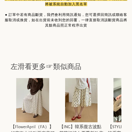
將被系統自動加入黑名單
●
訂單中若有商品斷貨，我們會利用簡訊通知，您可選擇回簡訊或聯絡客
服取消或換貨，如在出貨前未收到您的回覆，一律直接取消該斷貨商品將
其餘商品照正常程序出貨
左滑看更多☞類似商品
【FlowerApril（FA）】
【ING】韓系復古波點
【STYLE風