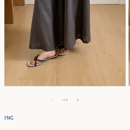
1
/
6
ING