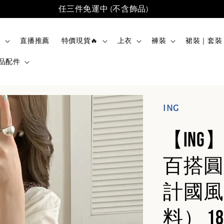
任三件免運中 (不含飾品)
品
直播推薦
特價現貨🔥
上衣
褲裝
裙裝｜套裝
品配件
ING
【ING
百搭圓
計國風
料） 18