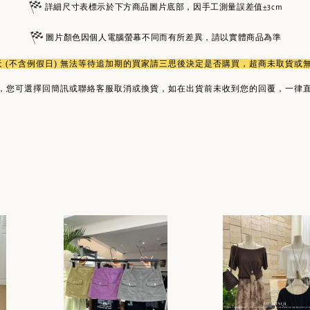
詳細尺寸表標示於下方商品圖片底部，因手工測量誤差值±3cm
圖片顏色因個人電腦螢幕不同而有所差異，請以實體商品為準
作天 (不含例假日) 無法等待追加期的買家請三思後決定是否購買，超商未取貨
，您可選擇回簡訊或聯絡客服取消或換貨，如在出貨前未收到您的回覆，一律