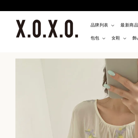
品牌列表
最新商
包包
女鞋
飾