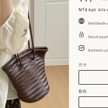
Sale
NT$ 630
Regu
NT$ 
price
pric
Worldwide 
Secure pay
Authentic p
尺寸
顏色