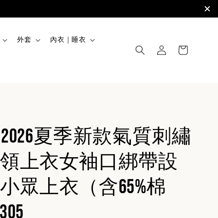
外套
內衣｜睡衣
】2026夏季新款氣質刺繡
領上衣女袖口綁帶設
小眾上衣（含65%棉
305