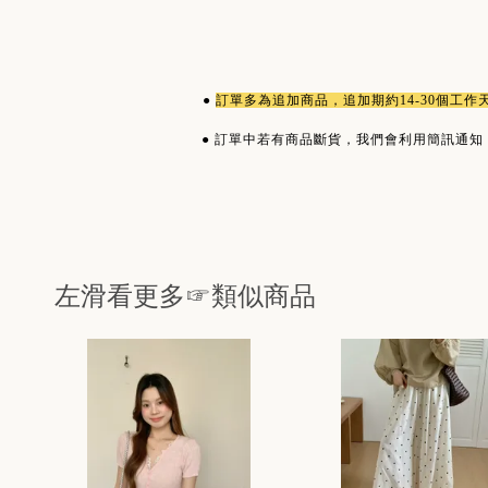
●
訂單多為
追加商品
，追加期約14-30個工
●
訂單中若有商品斷貨，我們會利用簡訊通知
左滑看更多☞類似商品