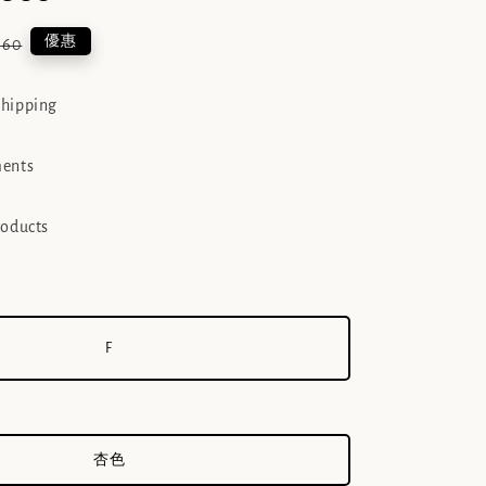
lar
優惠
760
e
shipping
ments
roducts
F
杏色