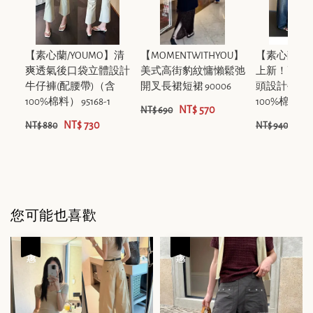
【素心蘭/YOUMO】清
【MOMENTWITHYOU】
【素心蘭/Y
爽透氣後口袋立體設計
美式高街豹紋慵懶鬆弛
上新！高級
牛仔褲(配腰帶)（含
開叉長裙短裙 90006
頭設計牛仔
100%棉料） 95168-1
100%棉料） 3
NT$ 570
NT$ 690
NT$ 730
NT$
NT$ 880
NT$ 940
您可能也喜歡
優惠
優惠