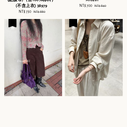
(不含上衣) 38979
Sale
NT$ 700
Regular
NT$ 840
Sale
NT$ 730
Regular
price
price
NT$ 880
price
price
優惠
優惠