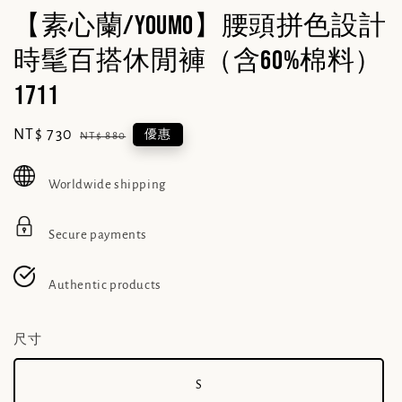
【素心蘭/YOUMO】腰頭拼色設計
時髦百搭休閒褲（含60%棉料）
1711
Sale
NT$ 730
Regular
優惠
NT$ 880
price
price
Worldwide shipping
Secure payments
Authentic products
尺寸
S