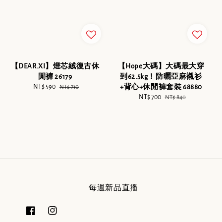
【DEAR.XI】燈芯絨復古休
【Hope大碼】大碼最大穿
閒褲 26179
到62.5kg！防曬亞麻襯衫
Sale
NT$ 590
Regular
+背心+休閒褲套裝 68880
NT$ 710
price
price
Sale
NT$ 700
Regular
NT$ 840
price
price
每週新品直播