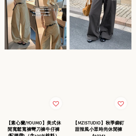
【素心蘭/YOUMO】美式休
【MZISTUDIO】秋季鉚釘
閒寬鬆寬褲彎刀褲牛仔褲
甜辣風小眾時尚休閒褲
(配腰帶)（含100%棉料）
A10261