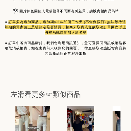
圖片顏色因個人電腦螢幕不同而有所差異，請以實體商品為準
●
訂單多為
追加商品
，追加期約14-30個工作天 (不含例假日) 無法等待追
加期的買家請三思後決定是否購買，超商未取貨或無故取消訂單兩次以上
將被系統自動加入黑名單
●
訂單中若有商品斷貨，我們會利用簡訊通知，您可選擇回簡訊或聯絡客
服取消或換貨，如在出貨前未收到您的回覆，一律直接取消該斷貨商品將
其餘商品照正常程序出貨
左滑看更多☞類似商品