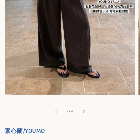
1
/
6
素心蘭/YOUMO