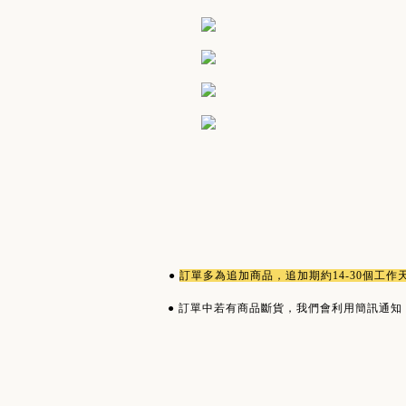
●
訂單多為
追加商品
，追加期約14-30個工
●
訂單中若有商品斷貨，我們會利用簡訊通知