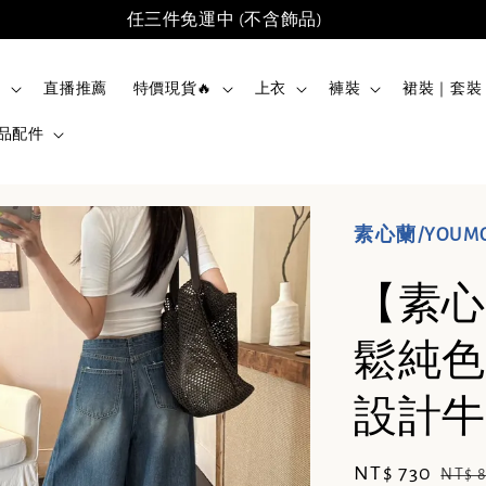
任三件免運中 (不含飾品)
品
直播推薦
特價現貨🔥
上衣
褲裝
裙裝｜套裝
品配件
素心蘭/YOUM
【素心
鬆純色
設計牛仔
Sale
NT$ 730
Regu
NT$ 