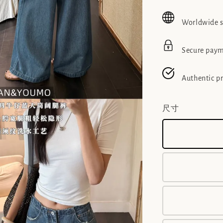
price
pric
Worldwide 
Secure pay
Authentic p
尺寸