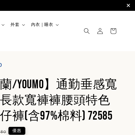
外套
內衣｜睡衣
O
蘭/YOUMO】通勤垂感寬
長款寬褲褲腰頭特色
褲(含97%棉料) 72585
lar
優惠
880