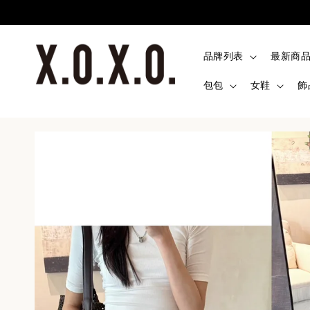
品牌列表
最新商
包包
女鞋
飾