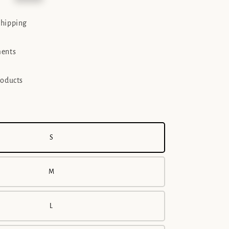
e
shipping
ments
roducts
S
M
L