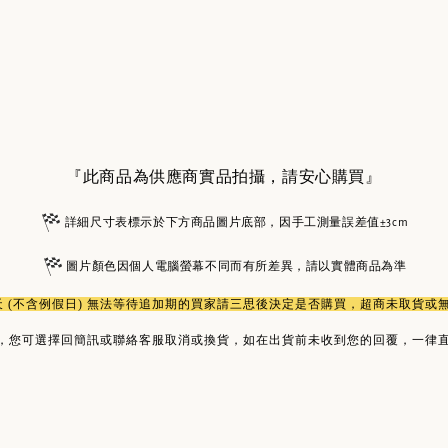
『此商品為供應商實品拍攝，請安心購買』
詳細尺寸表標示於下方商品圖片底部，因手工測量誤差值±3cm
圖片顏色因個人電腦螢幕不同而有所差異，請以實體商品為準
作天 (不含例假日) 無法等待追加期的買家請三思後決定是否購買，超商未取貨
，您可選擇回簡訊或聯絡客服取消或換貨，如在出貨前未收到您的回覆，一律