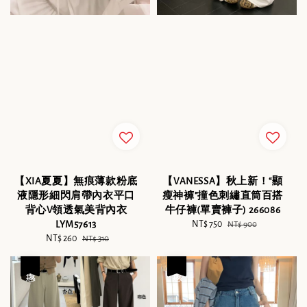
【XIA夏夏】無痕薄款粉底
【VANESSA】秋上新！“顯
液隱形細閃肩帶內衣平口
瘦神褲”撞色刺繡直筒百搭
背心V領透氣美背內衣
牛仔褲(單賣褲子) 266086
LYM57613
Sale
NT$ 750
Regular
NT$ 900
Sale
NT$ 260
Regular
price
price
NT$ 310
price
price
優惠
優惠