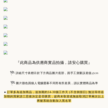
『此商品為供應商實品拍攝，請安心購買』
詳細尺寸表標示於下方商品圖片底部，因手工測量誤差值±3cm
圖片顏色因個人電腦螢幕不同而有所差異，請以實體商品為準
●
訂單多為
追加商品
，追加期約14-30個工作天 (不含例假日) 無法等待追
加期的買家請三思後決定是否購買，超商未取貨或無故取消訂單兩次以上
將被系統自動加入黑名單