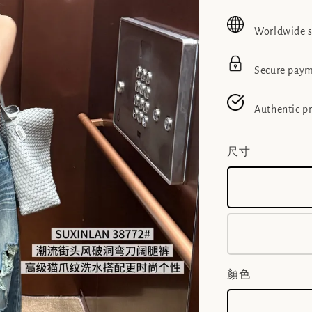
price
pric
Worldwide 
Secure pay
Authentic p
尺寸
顏色