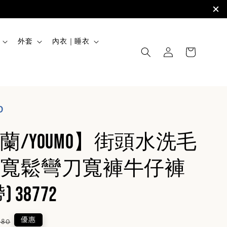
外套
內衣｜睡衣
O
蘭/YOUMO】街頭水洗毛
寬鬆彎刀寬褲牛仔褲
 38772
lar
優惠
780