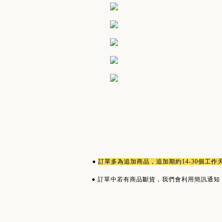
●
訂單多為
追加商品
，追加期約14-30個工
●
訂單中若有商品斷貨，我們會利用簡訊通知