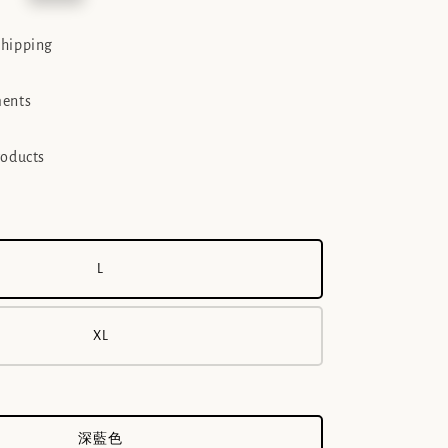
e
shipping
ments
roducts
L
XL
深藍色