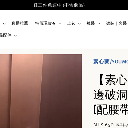
任三件免運中 (不含飾品)
品
直播推薦
特價現貨🔥
上衣
褲裝
裙裝｜套裝
品配件
素心蘭/YOUM
【素心
邊破洞
(配腰帶)
Sale
NT$ 650
Regu
NT$ 