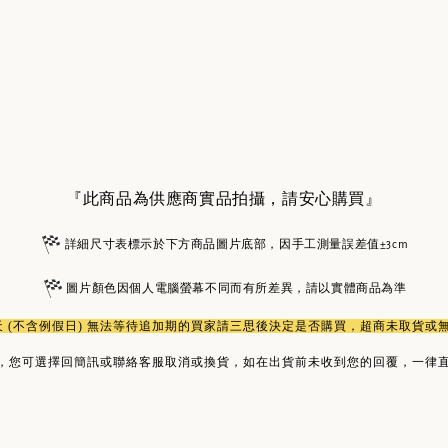
『此商品為供應商實品拍攝，請安心購買』
詳細尺寸表標示於下方商品圖片底部，因手工測量誤差值±3cm
圖片顏色因個人電腦螢幕不同而有所差異，請以實體商品為準
作天 (不含例假日) 無法等待追加期的買家請三思後決定是否購買，超商未取貨
，您可選擇回簡訊或聯絡客服取消或換貨，如在出貨前未收到您的回覆，一律