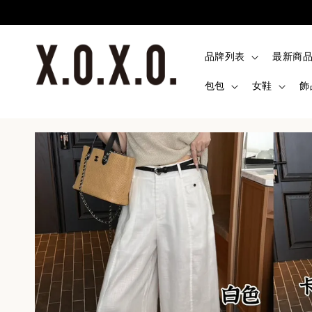
品牌列表
最新商
包包
女鞋
飾