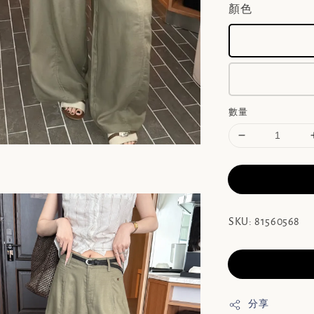
顏色
數量
SKU: 81560568
分享