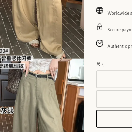
price
pric
Worldwide 
Secure pay
Authentic p
尺寸