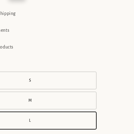
e
shipping
ments
roducts
S
M
L