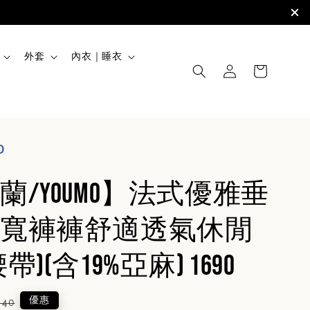
外套
內衣｜睡衣
O
蘭/YOUMO】法式優雅垂
寬褲褲舒適透氣休閒
)(含19%亞麻) 1690
lar
優惠
940