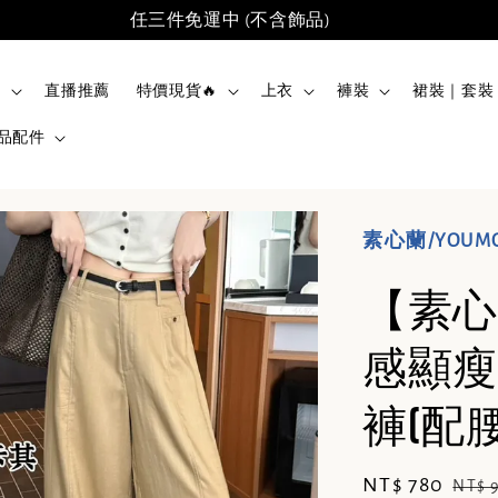
任三件免運中 (不含飾品)
品
直播推薦
特價現貨🔥
上衣
褲裝
裙裝｜套裝
品配件
素心蘭/YOUM
【素心
感顯瘦
褲(配腰帶
Sale
NT$ 780
Regu
NT$ 