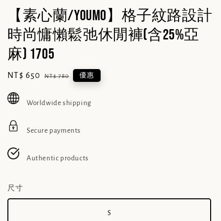
【素心蘭/YOUMO】格子紋路設計
時尚慵懶鬆弛休閒褲(含25%亞
麻) 1705
Sale
NT$ 650
Regular
優惠
NT$ 780
price
price
Worldwide shipping
Secure payments
Authentic products
尺寸
S