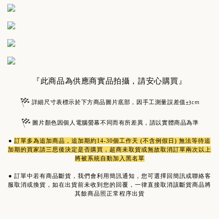
『此商品為供應商實品拍攝，請安心購買』
詳細尺寸表標示於下方商品圖片底部，因手工測量誤差值±3cm
圖片顏色因個人電腦螢幕不同而有所差異，請以實體商品為準
●
訂單多為
追加商品
，追加期約14-30個工作天 (不含例假日) 無法等待追
加期的買家請三思後決定是否購買，超商未取貨或無故取消訂單兩次以上
將被系統自動加入黑名單
●
訂單中若有商品斷貨，我們會利用簡訊通知，您可選擇回簡訊或聯絡客
服取消或換貨，如在出貨前未收到您的回覆，一律直接取消該斷貨商品將
其餘商品照正常程序出貨