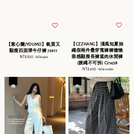
【CZZHANG】淺風知夏抽
【素心蘭/YOUMO】氣質又
繩假兩件疊穿寬褲褲慵懶
顯瘦四面彈牛仔褲 72611
垂感顯瘦長褲遮肉休閒褲
Sale
NT$ 820
Regular
NT$ 990
(腰繩不可拆) C21458
price
price
Sale
NT$ 900
Regular
NT$ 1,080
price
price
優惠
優惠