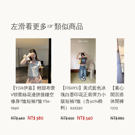
左滑看更多☞類似商品
【Y.JIA伊嘉】輕甜布蕾
【FISHYU】美式藍色冰
【素心蘭/Y
V領蕾絲花邊拼接鏤空
塊白墨印花正肩彈力小
閒百搭垂感
修身T恤短袖T恤 YS6-
版短袖T恤（含90%棉
休閒褲(含10
1690
料） 626330
1702
NT$ 380
NT$ 540
NT$
NT$ 460
NT$ 650
NT$ 880