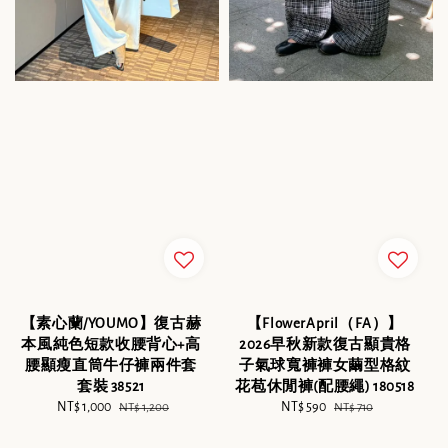
【FlowerApril（FA）】
【素心蘭/YOUMO】復古赫
2026早秋新款復古顯貴格
本風純色短款收腰背心+高
子氣球寬褲褲女繭型格紋
腰顯瘦直筒牛仔褲兩件套
花苞休閒褲(配腰繩) 180518
套裝 38521
Sale
NT$ 590
Regular
Sale
NT$ 1,000
Regular
NT$ 710
NT$ 1,200
price
price
price
price