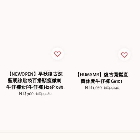
【NEWOPEN】早秋復古深
【HUMSMR】復古寬鬆直
藍明線貼袋百搭顯瘦微喇
筒休閒牛仔褲 G6101
牛仔褲女F牛仔褲 H26F1083
Sale
NT$ 1,030
Regular
NT$ 1,240
Sale
NT$ 900
Regular
NT$ 1,080
price
price
price
price