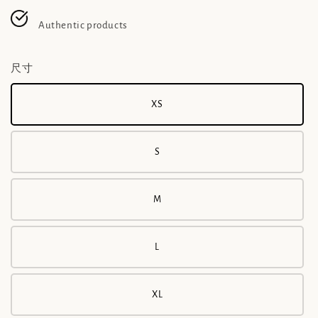
Authentic products
尺寸
XS
S
M
L
XL