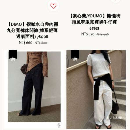
【素心蘭/YOUMO】慵懶街
頭風窄版寬褲褲牛仔褲
【DIMO】褶皺水自帶內襯
95193
九分寬褲休閒褲(韓系輕薄
Sale
NT$ 820
Regular
NT$ 990
透氣面料) 78008
price
price
Sale
NT$ 660
Regular
NT$ 800
price
price
優惠
優惠