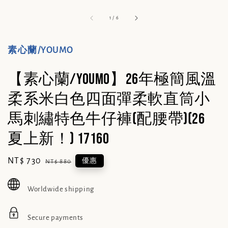
1
/
6
素心蘭/YOUMO
【素心蘭/YOUMO】26年極簡風溫
柔系米白色四面彈柔軟直筒小
馬刺繡特色牛仔褲(配腰帶)(26
夏上新！) 17160
Sale
NT$ 730
Regular
優惠
NT$ 880
price
price
Worldwide shipping
Secure payments