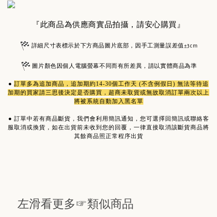
『此商品為供應商實品拍攝，請安心購買』
詳細尺寸表標示於下方商品圖片底部，因手工測量誤差值±3cm
圖片顏色因個人電腦螢幕不同而有所差異，請以實體商品為準
●
訂單多為
追加商品
，追加期約14-30個工作天 (不含例假日) 無法等待追
加期的買家請三思後決定是否購買，超商未取貨或無故取消訂單兩次以上
將被系統自動加入黑名單
●
訂單中若有商品斷貨，我們會利用簡訊通知，您可選擇回簡訊或聯絡客
服取消或換貨，如在出貨前未收到您的回覆，一律直接取消該斷貨商品將
其餘商品照正常程序出貨
左滑看更多☞類似商品