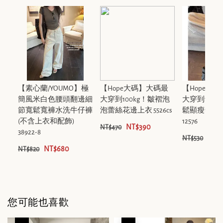
【素心蘭/YOUMO】極
【Hope大碼】大碼最
【Hope大
簡風米白色腰頭翻邊細
大穿到100kg！皺褶泡
大穿到75k
節寬鬆寬褲水洗牛仔褲
泡蕾絲花邊上衣 5526cs
鬆顯瘦垂墜
(不含上衣和配飾)
12576
NT$390
NT$470
38922-8
NT$
NT$530
NT$680
NT$820
您可能也喜歡
優惠
優惠