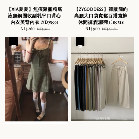
【XIA夏夏】無痕聚攏粉底
【ZYGODDESS】韓版簡約
液無鋼圈收副乳平口背心
高腰大口袋寬鬆百搭寬褲
內衣美背內衣 LYD73991
休閒褲(配腰帶) J89318
Sale
NT$ 260
Regular
Sale
NT$ 900
Regular
NT$ 320
NT$ 1,080
price
price
price
price
優惠
優惠