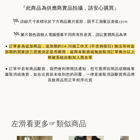
『此商品為供應商實品拍攝，請安心購買』
詳細尺寸表標示於下方商品圖片底部，因手工測量誤差值±3cm
圖片顏色因個人電腦螢幕不同而有所差異，請以實體商品為準
●
訂單多為
追加商品
，追加期約14-30個工作天 (不含例假日) 無法等待追
加期的買家請三思後決定是否購買，超商未取貨或無故取消訂單兩次以上
將被系統自動加入黑名單
●
訂單中若有商品斷貨，我們會利用簡訊通知，您可選擇回簡訊或聯絡客
服取消或換貨，如在出貨前未收到您的回覆，一律直接取消該斷貨商品將
其餘商品照正常程序出貨
左滑看更多☞類似商品