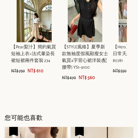
【Pear梨汁】簡約氣質
【STYLE風格】夏季新
【Hers】
短袖上衣+法式暈染長
款無袖度假風顯瘦女士
日常天絲無
裙短裙兩件套裝 234
氣質a字背心裙洋裝(配
80781
腰帶) YS1-9100
NT$ 610
NT$
NT$ 730
NT$ 550
NT$ 560
NT$ 670
您可能也喜歡
優惠
優惠