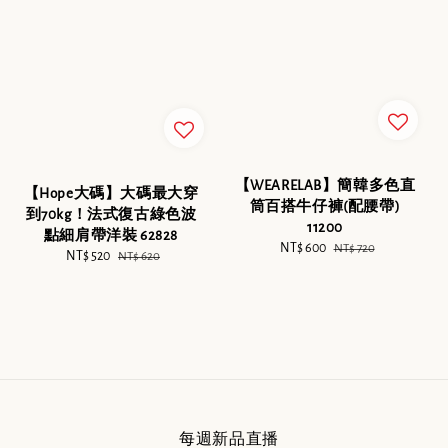
【WEARELAB】簡韓多色直
【Hope大碼】大碼最大穿
筒百搭牛仔褲(配腰帶)
到70kg！法式復古綠色波
11200
點細肩帶洋裝 62828
Sale
NT$ 600
Regular
NT$ 720
Sale
NT$ 520
Regular
NT$ 620
price
price
price
price
每週新品直播