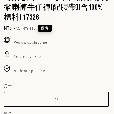
微喇褲牛仔褲(配腰帶)(含100%
棉料) 17328
Sale
NT$ 730
Regular
優惠
NT$ 880
price
price
Worldwide shipping
Secure payments
Authentic products
尺寸
XL
顏色