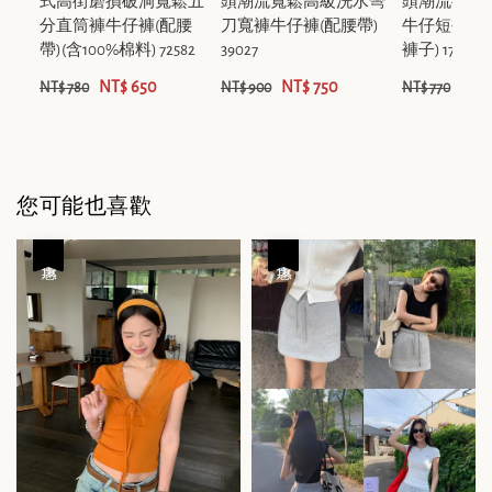
式高街磨損破洞寬鬆五
頭潮流寬鬆高級洗水彎
頭潮流後口
分直筒褲牛仔褲(配腰
刀寬褲牛仔褲(配腰帶)
牛仔短褲(配
帶)(含100%棉料) 72582
39027
褲子) 17373
NT$ 650
NT$ 750
NT$
NT$ 780
NT$ 900
NT$ 770
您可能也喜歡
優惠
優惠