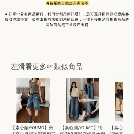
將被系統自動加入黑名單
●
訂單中若有商品斷貨，我們會利用簡訊通知，您可選擇回簡訊或聯絡客
服取消或換貨，如在出貨前未收到您的回覆，一律直接取消該斷貨商品將
其餘商品照正常程序出貨
左滑看更多☞類似商品
【素心蘭/YOUMO】美
【素心蘭/YOUMO】街
【素心蘭/Y