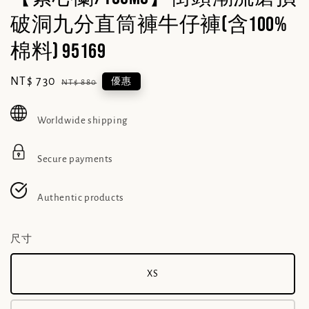
破洞九分直筒褲牛仔褲(含100%
棉料) 95169
Sale
NT$ 730
Regular
優惠
NT$ 880
price
price
Worldwide shipping
Secure payments
Authentic products
尺寸
XS