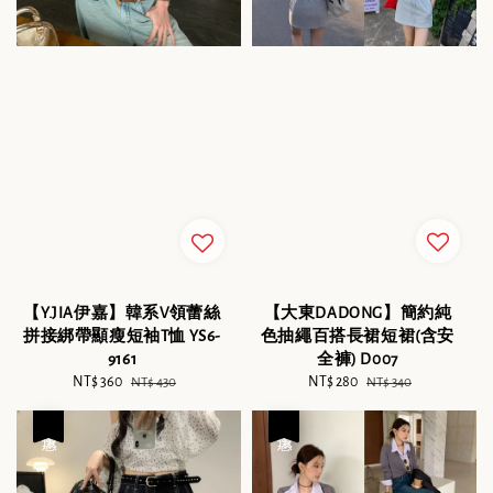
【大東DADONG】簡約純
【Y.JIA伊嘉】韓系V領蕾絲
色抽繩百搭長裙短裙(含安
拼接綁帶顯瘦短袖T恤 YS6-
全褲) D007
9161
Sale
NT$ 280
Regular
Sale
NT$ 360
Regular
NT$ 340
NT$ 430
price
price
price
price
優惠
優惠