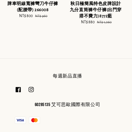
牌車明線寬褲彎刀牛仔褲
秋日極簡風特色皮牌設計
(配腰帶) 266008
九分直筒褲牛仔褲(出門穿
Sale
NT$ 800
Regular
搭不費力)8772藍
NT$ 960
price
price
Sale
NT$ 880
Regular
NT$ 1,060
price
price
每週新品直播
60285135 艾可思歐國際有限公司