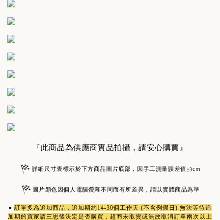
『此商品為供應商實品拍攝，請安心購買』
詳細尺寸表標示於下方商品圖片底部，因手工測量誤差值±3cm
圖片顏色因個人電腦螢幕不同而有所差異，請以實體商品為準
●
訂單多為
追加商品
，追加期約14-30個工作天 (不含例假日) 無法等待追
加期的買家請三思後決定是否購買，超商未取貨或無故取消訂單兩次以上