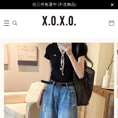
任三件免運中 (不含飾品)