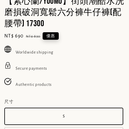
【素心蘭/YOUMO】街頭潮酷水洗
磨損破洞寬鬆六分褲牛仔褲(配
腰帶) 17300
Sale
NT$ 690
Regular
優惠
NT$ 830
price
price
Worldwide shipping
Secure payments
Authentic products
尺寸
S