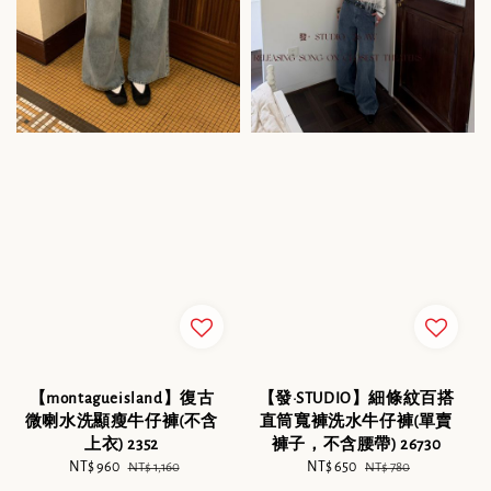
【montagueisland】復古
【發·STUDIO】細條紋百搭
微喇水洗顯瘦牛仔褲(不含
直筒寬褲洗水牛仔褲(單賣
上衣) 2352
褲子，不含腰帶) 26730
Sale
NT$ 960
Regular
Sale
NT$ 650
Regular
NT$ 1,160
NT$ 780
price
price
price
price