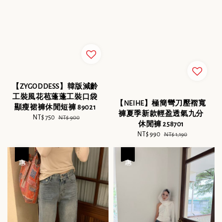
【ZYGODDESS】韓版減齡
工裝風花苞蓬蓬工裝口袋
【NEIHE】極簡彎刀壓褶寬
顯瘦裙褲休閒短褲 89021
褲夏季新款輕盈透氣九分
Sale
NT$ 750
Regular
NT$ 900
休閒褲 258701
price
price
Sale
NT$ 990
Regular
NT$ 1,190
price
price
優惠
優惠