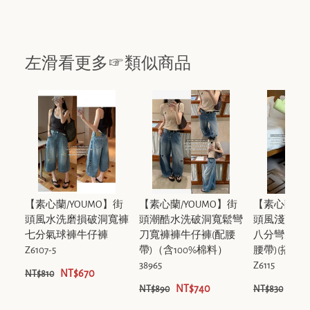
左滑看更多☞類似商品
【素心蘭/YOUMO】街
【素心蘭/YOUMO】街
【素心蘭/Y
頭風水洗磨損破洞寬褲
頭潮酷水洗破洞寬鬆彎
頭風淺藍磨
七分氣球褲牛仔褲
刀寬褲褲牛仔褲(配腰
八分彎刀褲
Z6107-5
帶)（含100%棉料）
腰帶)(搭配
38965
Z6115
NT$670
NT$810
NT$740
NT$
NT$890
NT$830