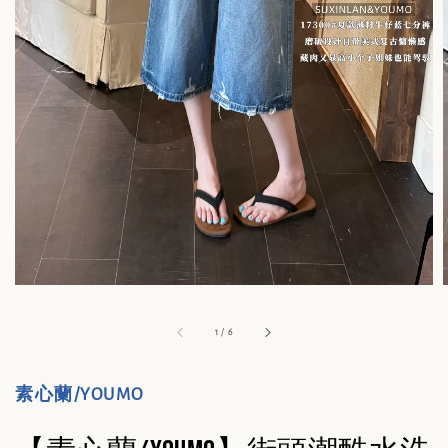
1
/
6
素心蘭/YOUMO