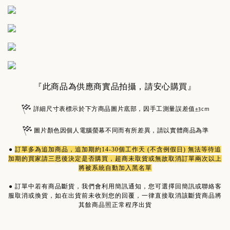
『此商品為供應商實品拍攝，請安心購買』
詳細尺寸表標示於下方商品圖片底部，因手工測量誤差值±3cm
圖片顏色因個人電腦螢幕不同而有所差異，請以實體商品為準
●
訂單多為
追加商品
，追加期約14-30個工作天 (不含例假日) 無法等待追
加期的買家請三思後決定是否購買，超商未取貨或無故取消訂單兩次以上
將被系統自動加入黑名單
●
訂單中若有商品斷貨，我們會利用簡訊通知，您可選擇回簡訊或聯絡客
服取消或換貨，如在出貨前未收到您的回覆，一律直接取消該斷貨商品將
其餘商品照正常程序出貨