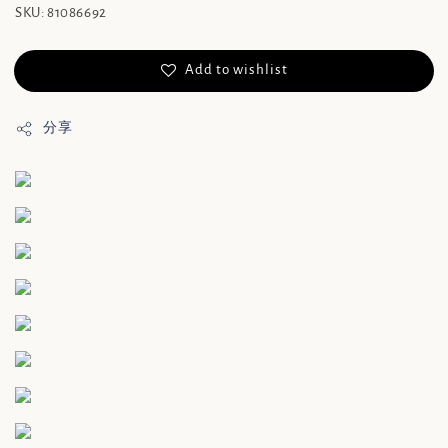
SKU: 81086692
Add to wishlist
分享