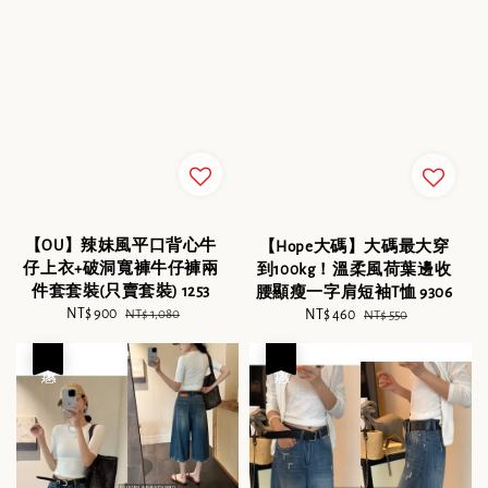
【OU】辣妹風平口背心牛
【Hope大碼】大碼最大穿
仔上衣+破洞寬褲牛仔褲兩
到100kg！溫柔風荷葉邊收
件套套裝(只賣套裝) 1253
腰顯瘦一字肩短袖T恤 9306
Sale
NT$ 900
Regular
Sale
NT$ 460
Regular
NT$ 1,080
NT$ 550
price
price
price
price
優惠
優惠