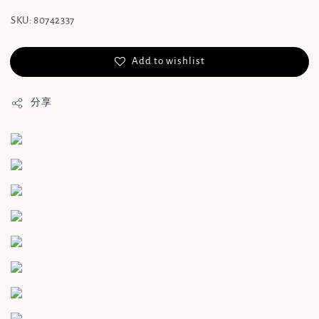
SKU: 80742337
Add to wishlist
分享