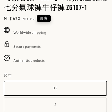
七分氣球褲牛仔褲 Z6107-1
Sale
NT$ 670
Regular
優惠
NT$ 810
price
price
Worldwide shipping
Secure payments
Authentic products
尺寸
XS
S