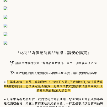
『此商品為供應商實品拍攝，請安心購買』
詳細尺寸表標示於下方商品圖片底部，因手工測量誤差值±3cm
圖片顏色因個人電腦螢幕不同而有所差異，請以實體商品為準
●
訂單多為
追加商品
，追加期約14-30個工作天 (不含例假日) 無法等待追
加期的買家請三思後決定是否購買，超商未取貨或無故取消訂單兩次以上
將被系統自動加入黑名單
●
訂單中若有商品斷貨，我們會利用簡訊通知，您可選擇回簡訊或聯絡客
服取消或換貨，如在出貨前未收到您的回覆，一律直接取消該斷貨商品將