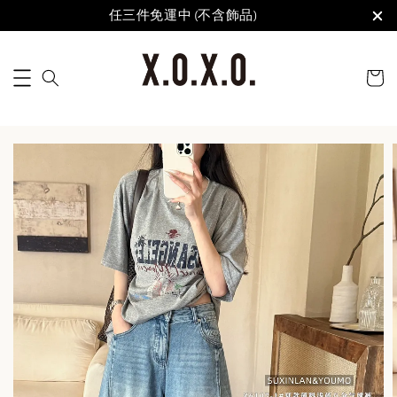
任三件免運中 (不含飾品)