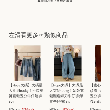
其餘商品照正常程序出貨
左滑看更多☞類似商品
【Hope大碼】大碼最
【Hope大碼】大碼最
【素心蘭/Y
大穿到100kg！拼接寬
大穿到100kg！韓版寬
頭風毛邊破
褲寬鬆五分牛仔短褲
鬆顯瘦鐮刀牛仔褲(單
五分褲牛仔褲
601
賣牛仔褲) 617
YS2-38759
NT$470
NT$530
NT$