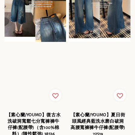
【素心蘭/YOUMO】復古水
【素心蘭/YOUMO】夏日街
洗破洞寬鬆七分寬褲褲牛
頭風經典藍洗水磨白破洞
仔褲(配腰帶)（含100%棉
高腰寬褲褲牛仔褲(配腰帶)
料）(隨性鬆弛) 38536
72519