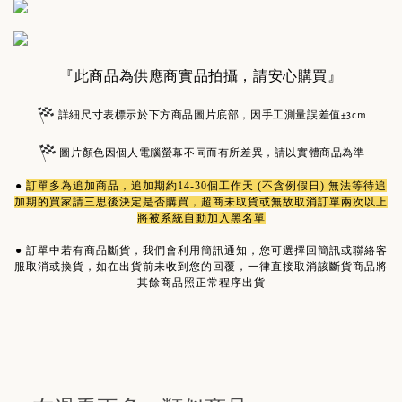
『此商品為供應商實品拍攝，請安心購買』
詳細尺寸表標示於下方商品圖片底部，因手工測量誤差值±3cm
圖片顏色因個人電腦螢幕不同而有所差異，請以實體商品為準
●
訂單多為
追加商品
，追加期約14-30個工作天 (不含例假日) 無法等待追
加期的買家請三思後決定是否購買，超商未取貨或無故取消訂單兩次以上
將被系統自動加入黑名單
●
訂單中若有商品斷貨，我們會利用簡訊通知，您可選擇回簡訊或聯絡客
服取消或換貨，如在出貨前未收到您的回覆，一律直接取消該斷貨商品將
其餘商品照正常程序出貨