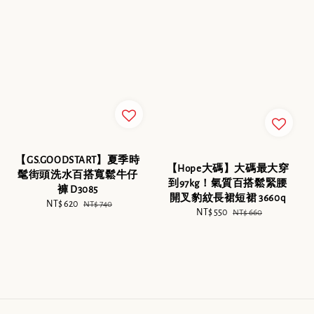
【GS.GOODSTART】夏季時
【Hope大碼】大碼最大穿
髦街頭洗水百搭寬鬆牛仔
到97kg！氣質百搭鬆緊腰
褲 D3085
開叉豹紋長裙短裙 3660q
Sale
NT$ 620
Regular
NT$ 740
Sale
NT$ 550
Regular
NT$ 660
price
price
price
price