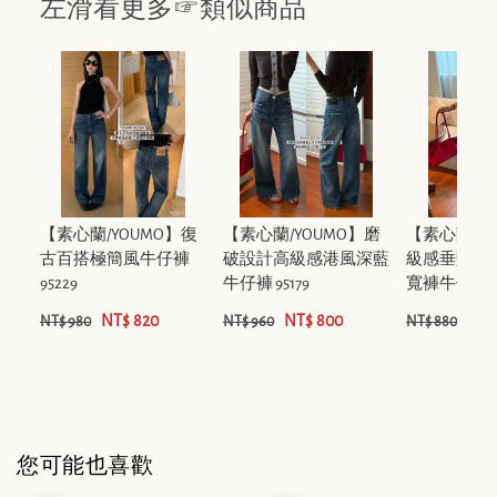
左滑看更多☞類似商品
【素心蘭/YOUMO】復
【素心蘭/YOUMO】磨
【素心蘭/Y
古百搭極簡風牛仔褲
破設計高級感港風深藍
級感垂墜寬
95229
牛仔褲 95179
寬褲牛仔褲 95
NT$ 820
NT$ 800
NT$
NT$ 980
NT$ 960
NT$ 880
您可能也喜歡