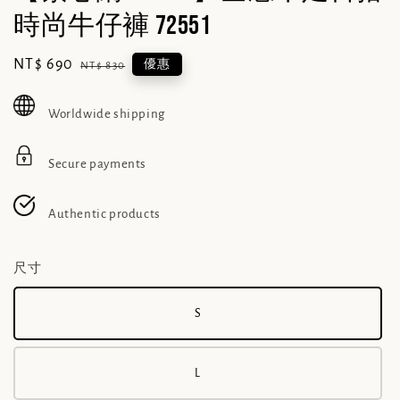
時尚牛仔褲 72551
Sale
NT$ 690
Regular
優惠
NT$ 830
price
price
Worldwide shipping
Secure payments
Authentic products
尺寸
S
L