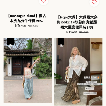
【montagueisland】復古
【Hope大碼】大碼最大穿
水洗九分牛仔褲 2124
到100kg！v領顯白寬鬆壓
Sale
NT$ 970
Regular
NT$ 1,170
褶大擺度假洋裝 3853
price
price
Sale
NT$ 630
Regular
NT$ 760
price
price
優惠
優惠