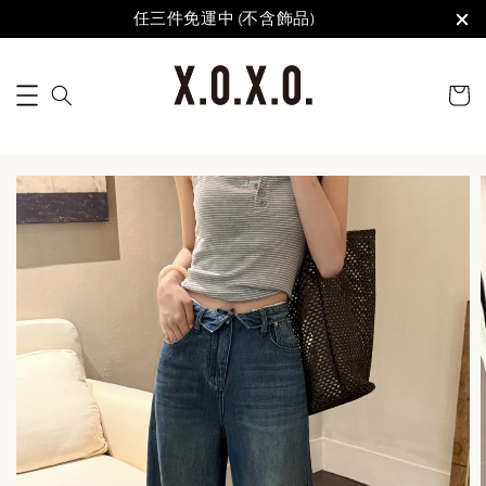
任三件免運中 (不含飾品)