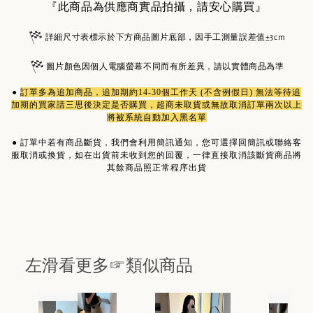
『此商品為供應商實品拍攝，請安心購買』
詳細尺寸表標示於下方商品圖片底部，因手工測量誤差值±3cm
圖片顏色因個人電腦螢幕不同而有所差異，請以實體商品為準
●
訂單多為
追加商品
，追加期約14-30個工作天 (不含例假日) 無法等待追
加期的買家請三思後決定是否購買，超商未取貨或無故取消訂單兩次以上
將被系統自動加入黑名單
●
訂單中若有商品斷貨，我們會利用簡訊通知，您可選擇回簡訊或聯絡客
服取消或換貨，如在出貨前未收到您的回覆，一律直接取消該斷貨商品將
其餘商品照正常程序出貨
左滑看更多☞類似商品