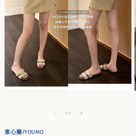
1
/
7
素心蘭/YOUMO