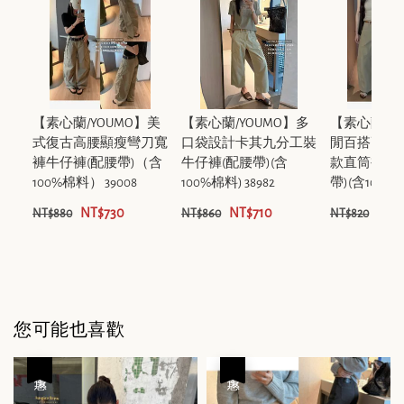
【素心蘭/YOUMO】美
【素心蘭/YOUMO】多
【素心蘭/Y
式復古高腰顯瘦彎刀寬
口袋設計卡其九分工裝
閒百搭高腰
褲牛仔褲(配腰帶)（含
牛仔褲(配腰帶)(含
款直筒褲牛
100%棉料） 39008
100%棉料) 38982
帶)(含100%棉
NT$730
NT$710
NT$
NT$880
NT$860
NT$820
您可能也喜歡
優惠
優惠