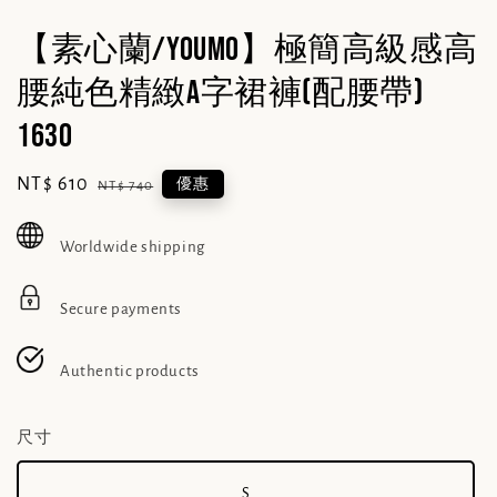
【素心蘭/YOUMO】極簡高級感高
腰純色精緻A字裙褲(配腰帶)
1630
Sale
NT$ 610
Regular
優惠
NT$ 740
price
price
Worldwide shipping
Secure payments
Authentic products
尺寸
S