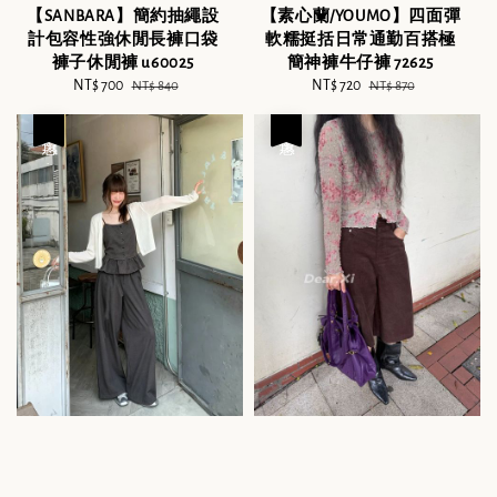
【SANBARA】簡約抽繩設
【素心蘭/YOUMO】四面彈
計包容性強休閒長褲口袋
軟糯挺括日常通勤百搭極
褲子休閒褲 u60025
簡神褲牛仔褲 72625
Sale
NT$ 700
Regular
Sale
NT$ 720
Regular
NT$ 840
NT$ 870
price
price
price
price
優惠
優惠