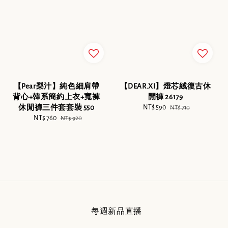
【Pear梨汁】純色細肩帶
【DEAR.XI】燈芯絨復古休
背心+韓系簡約上衣+寬褲
閒褲 26179
休閒褲三件套套裝 550
Sale
NT$ 590
Regular
NT$ 710
Sale
NT$ 760
Regular
price
price
NT$ 920
price
price
每週新品直播