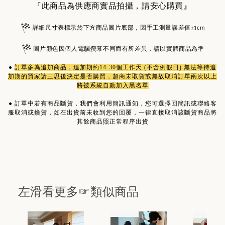
『此商品為供應商實品拍攝，請安心購買』
詳細尺寸表標示於下方商品圖片底部，因手工測量誤差值±3cm
圖片顏色因個人電腦螢幕不同而有所差異，請以實體商品為準
●
訂單多為
追加商品
，追加期約14-30個工作天 (不含例假日) 無法等待追
加期的買家請三思後決定是否購買，超商未取貨或無故取消訂單兩次以上
將被系統自動加入黑名單
●
訂單中若有商品斷貨，我們會利用簡訊通知，您可選擇回簡訊或聯絡客
服取消或換貨，如在出貨前未收到您的回覆，一律直接取消該斷貨商品將
其餘商品照正常程序出貨
左滑看更多☞類似商品