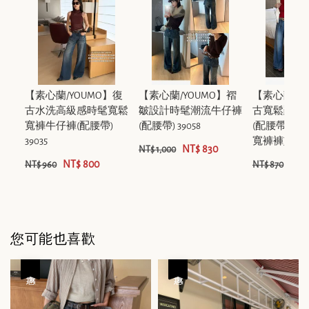
【素心蘭/YOUMO】復
【素心蘭/YOUMO】褶
【素心蘭/Y
古水洗高級感時髦寬鬆
皺設計時髦潮流牛仔褲
古寬鬆顯瘦
寬褲牛仔褲(配腰帶)
(配腰帶) 39058
(配腰帶)(
39035
寬褲褲) 17131
NT$ 830
NT$ 1,000
NT$ 800
NT$
NT$ 960
NT$ 870
您可能也喜歡
優惠
優惠