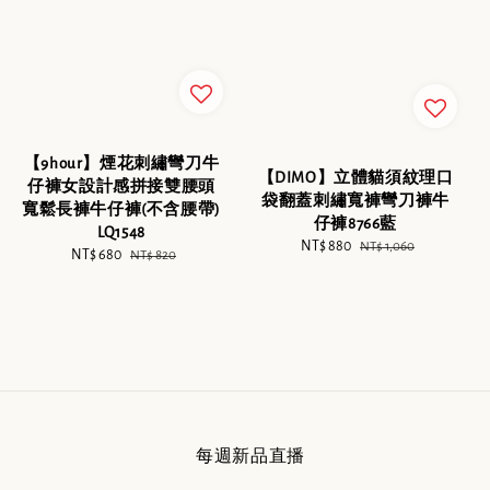
【9hour】煙花刺繡彎刀牛
【DIMO】立體貓須紋理口
仔褲女設計感拼接雙腰頭
袋翻蓋刺繡寬褲彎刀褲牛
寬鬆長褲牛仔褲(不含腰帶)
仔褲8766藍
LQ1548
Sale
NT$ 880
Regular
NT$ 1,060
Sale
NT$ 680
Regular
NT$ 820
price
price
price
price
每週新品直播