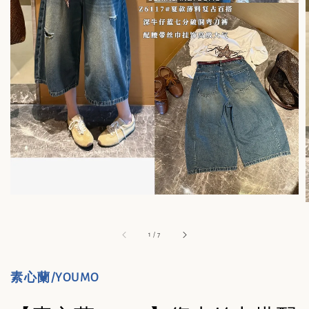
1
/
7
素心蘭/YOUMO