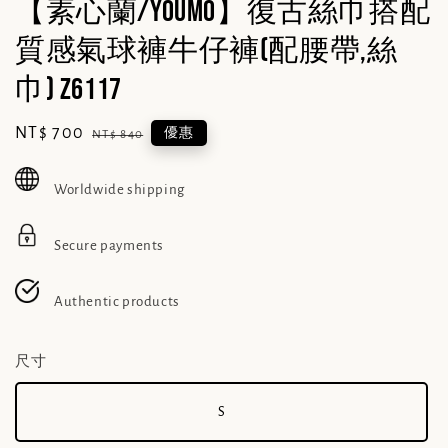
【素心蘭/YOUMO】復古絲巾搭配
質感氣球褲牛仔褲(配腰帶,絲
巾) Z6117
Sale
NT$ 700
Regular
優惠
NT$ 840
price
price
Worldwide shipping
Secure payments
Authentic products
尺寸
S