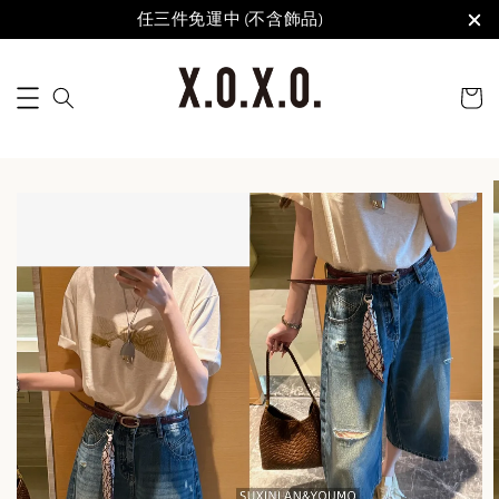
任三件免運中 (不含飾品)