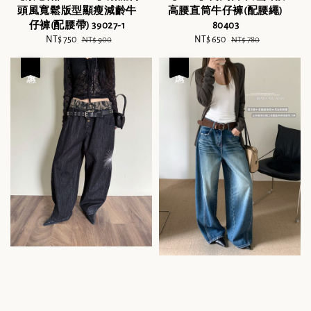
頭風寬鬆版型顯瘦減齡牛
高腰直筒牛仔褲(配腰繩)
仔褲(配腰帶) 39027-1
80403
Sale
NT$ 750
Regular
Sale
NT$ 650
Regular
NT$ 900
NT$ 780
price
price
price
price
優惠
優惠